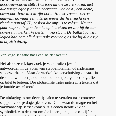
noodgedwongen stilte. Pas toen hij die zware rugzak met
alle vastgelegde plannen neerlegde, voelde hij een lichte,
onverklaarbare trek in zijn borst. Het was geen externe
aanwijzing, maar een interne wijzer die heel zacht een
richting aangaf. Hij besloot die impuls te volgen. Na een
paar stappen begon de mist op te trekken en zag hij de zon
boven zijn werkelijke bestemming staan. De ballast van zijn
logica had hem blind gemaakt voor de gids die hij al die tijd
al bij zich droeg.
Van vage sensatie naar een helder besluit
Net als deze reiziger zoek je vaak buiten jezelf naar
antwoorden in de vorm van stappenplannen of andermans
succesverhalen. Maar de werkelijke verschuiving ontstaat in
de stilte, wanneer je de moed hebt om je eigen iconografie
op tafel te leggen. Die plotselinge ingevingen zijn tekens dat
je intuïtie actief wordt.
De uitdaging is om deze signalen te vertalen naar concrete
stappen voor je dagelijks leven. Dit is waar de magie en het
vakmanschap samenkomen. Als coach gebruik ik de
symboliek van de tarot om die innerlijke gids te ontcijferen.