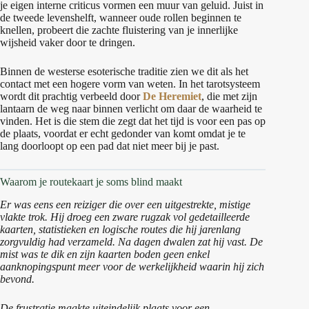
je eigen interne criticus vormen een muur van geluid. Juist in
de tweede levenshelft, wanneer oude rollen beginnen te
knellen, probeert die zachte fluistering van je innerlijke
wijsheid vaker door te dringen.
Binnen de westerse esoterische traditie zien we dit als het
contact met een hogere vorm van weten. In het tarotsysteem
wordt dit prachtig verbeeld door
De Heremiet
, die met zijn
lantaarn de weg naar binnen verlicht om daar de waarheid te
vinden. Het is die stem die zegt dat het tijd is voor een pas op
de plaats, voordat er echt gedonder van komt omdat je te
lang doorloopt op een pad dat niet meer bij je past.
Waarom je routekaart je soms blind maakt
Er was eens een reiziger die over een uitgestrekte, mistige
vlakte trok. Hij droeg een zware rugzak vol gedetailleerde
kaarten, statistieken en logische routes die hij jarenlang
zorgvuldig had verzameld. Na dagen dwalen zat hij vast. De
mist was te dik en zijn kaarten boden geen enkel
aanknopingspunt meer voor de werkelijkheid waarin hij zich
bevond.
De frustratie maakte uiteindelijk plaats voor een