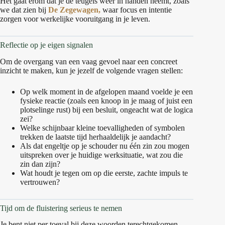
Het gaat erom dat je de teugels weer in handen neemt, zoals
we dat zien bij
De Zegewagen,
waar focus en intentie
zorgen voor werkelijke vooruitgang in je leven.
Reflectie op je eigen signalen
Om de overgang van een vaag gevoel naar een concreet
inzicht te maken, kun je jezelf de volgende vragen stellen:
Op welk moment in de afgelopen maand voelde je een
fysieke reactie (zoals een knoop in je maag of juist een
plotselinge rust) bij een besluit, ongeacht wat de logica
zei?
Welke schijnbaar kleine toevalligheden of symbolen
trekken de laatste tijd herhaaldelijk je aandacht?
Als dat engeltje op je schouder nu één zin zou mogen
uitspreken over je huidige werksituatie, wat zou die
zin dan zijn?
Wat houdt je tegen om op die eerste, zachte impuls te
vertrouwen?
Tijd om de fluistering serieus te nemen
Je bent niet per toeval bij deze woorden terechtgekomen.