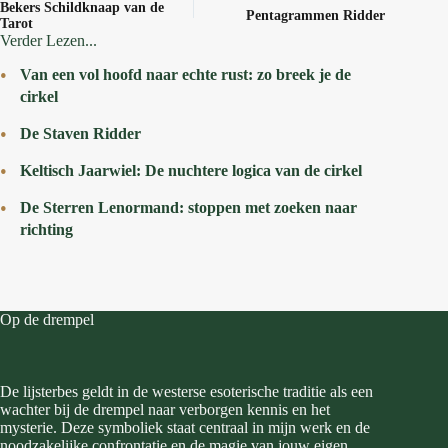
Bekers Schildknaap van de
Pentagrammen Ridder
Tarot
Verder Lezen...
Van een vol hoofd naar echte rust: zo breek je de
cirkel
De Staven Ridder
Keltisch Jaarwiel: De nuchtere logica van de cirkel
De Sterren Lenormand: stoppen met zoeken naar
richting
Op de drempel
De lijsterbes geldt in de westerse esoterische traditie als een
wachter bij de drempel naar verborgen kennis en het
mysterie. Deze symboliek staat centraal in mijn werk en de
noodzakelijke confrontatie en de magie van jouw eigen