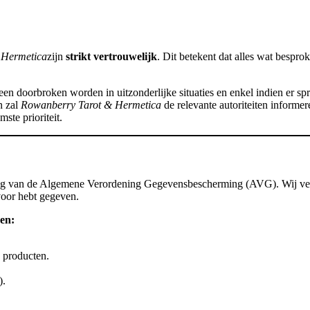
 Hermetica
zijn
strikt vertrouwelijk
. Dit betekent dat alles wat bespro
en doorbroken worden in uitzonderlijke situaties en enkel indien er spr
n zal
Rowanberry Tarot & Hermetica
de relevante autoriteiten informer
ste prioriteit.
ng van de Algemene Verordening Gegevensbescherming (AVG). Wij ver
voor hebt gegeven.
en:
 producten.
).