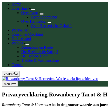
Home
Over Harry
Over Tarot
Over Lenormand
Over Hermetica
Over Hermetische Qabalah
Werkwijze
Consult & Coaching
De Leestafel
Weblog
Autonomie en Regie
Het Beeld en de Spiegel
De Tweede Helft
Traditie & Vakmanschap
Contact
Zoeken
Menu
Privacyverklaring Rowanberry Tarot & H
Rowanberry Tarot & Hermetica
hecht de
grootste waarde aan jouw 