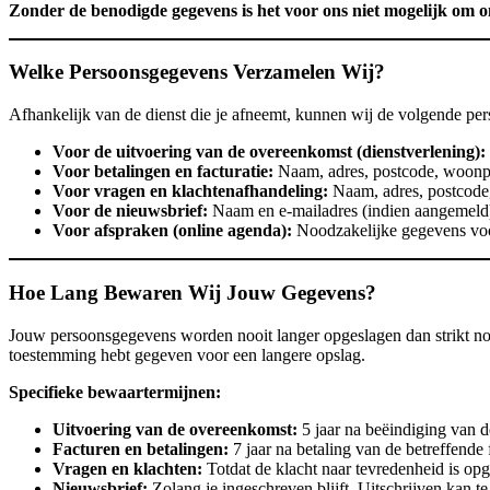
Zonder de benodigde gegevens is het voor ons niet mogelijk om on
Welke Persoonsgegevens Verzamelen Wij?
Afhankelijk van de dienst die je afneemt, kunnen wij de volgende pe
Voor de uitvoering van de overeenkomst (dienstverlening):
Voor betalingen en facturatie:
Naam, adres, postcode, woonpl
Voor vragen en klachtenafhandeling:
Naam, adres, postcode,
Voor de nieuwsbrief:
Naam en e-mailadres (indien aangemeld
Voor afspraken (online agenda):
Noodzakelijke gegevens voor
Hoe Lang Bewaren Wij Jouw Gegevens?
Jouw persoonsgegevens worden nooit langer opgeslagen dan strikt noodz
toestemming hebt gegeven voor een langere opslag.
Specifieke bewaartermijnen:
Uitvoering van de overeenkomst:
5 jaar na beëindiging van 
Facturen en betalingen:
7 jaar na betaling van de betreffende 
Vragen en klachten:
Totdat de klacht naar tevredenheid is opg
Nieuwsbrief:
Zolang je ingeschreven blijft. Uitschrijven kan te 