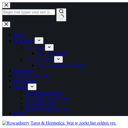
Ga
naar
de
inhoud
Geen
resultaten
Home
Over Harry
Over Tarot
Over Lenormand
Over Hermetica
Over Hermetische Qabalah
Werkwijze
Consult & Coaching
De Leestafel
Weblog
Autonomie en Regie
Het Beeld en de Spiegel
De Tweede Helft
Traditie & Vakmanschap
Contact