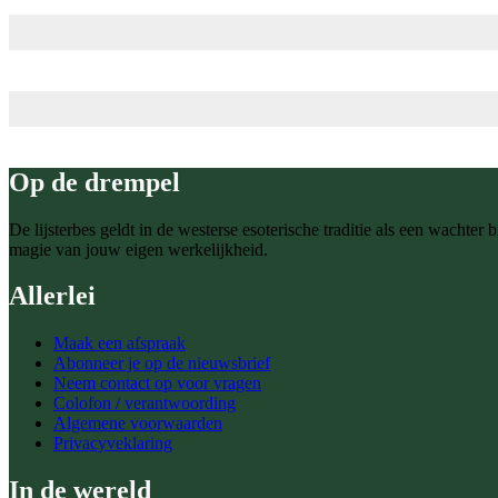
Op de drempel
De lijsterbes geldt in de westerse esoterische traditie als een wachte
magie van jouw eigen werkelijkheid.
Allerlei
Maak een afspraak
Abonneer je op de nieuwsbrief
Neem contact op voor vragen
Colofon / verantwoording
Algemene voorwaarden
Privacyveklaring
In de wereld