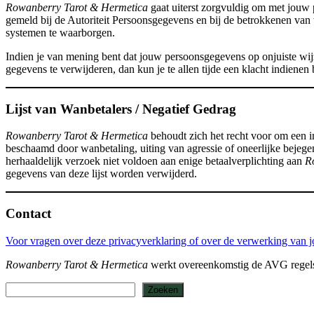
Rowanberry Tarot & Hermetica
gaat uiterst zorgvuldig om met jouw p
gemeld bij de Autoriteit Persoonsgegevens en bij de betrokkenen va
systemen te waarborgen.
Indien je van mening bent dat jouw persoonsgegevens op onjuiste wijz
gegevens te verwijderen, dan kun je te allen tijde een klacht indienen 
Lijst van Wanbetalers / Negatief Gedrag
Rowanberry Tarot & Hermetica
behoudt zich het recht voor om een i
beschaamd door wanbetaling, uiting van agressie of oneerlijke bejegen
herhaaldelijk verzoek niet voldoen aan enige betaalverplichting aan
R
gegevens van deze lijst worden verwijderd.
Contact
Voor vragen over deze privacyverklaring of over de verwerking van 
Rowanberry Tarot & Hermetica
werkt overeenkomstig de AVG regels
Zoeken
Zoeken