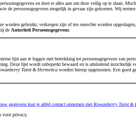
ersoonsgegevens en doet er alles aan om deze veilig op te slaan. Mocht 
n wie de persoonsgegevens mogelijk in gevaar zijn gekomen. Wij neme
e worden gebruikt, verkregen zijn of ten onrechte worden opgeslagen, 
bij de
Autoriteit Persoonsgegevens
.
nterne lijst aan te leggen met betrekking tot persoonsgegevens van per
ing. Deze lijst wordt onbeperkt bewaard en is uitsluitend inzichtelijk 
owanberry Tarot & Hermetica
worden hierop opgenomen. Een goed gespr
jouw gegevens kun je altijd contact opnemen met
Rowanberry Tarot & 
 voor privacy.