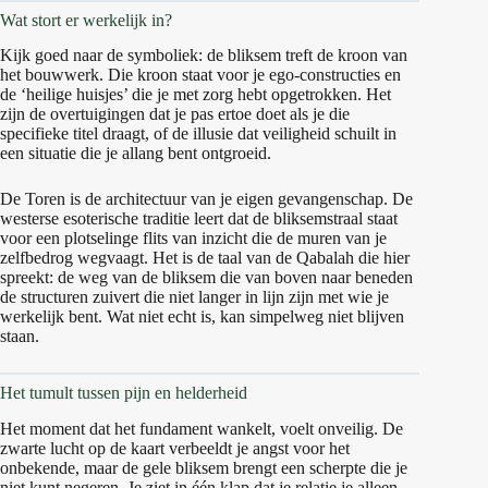
Wat stort er werkelijk in?
Kijk goed naar de symboliek: de bliksem treft de kroon van
het bouwwerk. Die kroon staat voor je ego-constructies en
de ‘heilige huisjes’ die je met zorg hebt opgetrokken. Het
zijn de overtuigingen dat je pas ertoe doet als je die
specifieke titel draagt, of de illusie dat veiligheid schuilt in
een situatie die je allang bent ontgroeid.
De Toren is de architectuur van je eigen gevangenschap. De
westerse esoterische traditie leert dat de bliksemstraal staat
voor een plotselinge flits van inzicht die de muren van je
zelfbedrog wegvaagt. Het is de taal van de Qabalah die hier
spreekt: de weg van de bliksem die van boven naar beneden
de structuren zuivert die niet langer in lijn zijn met wie je
werkelijk bent. Wat niet echt is, kan simpelweg niet blijven
staan.
Het tumult tussen pijn en helderheid
Het moment dat het fundament wankelt, voelt onveilig. De
zwarte lucht op de kaart verbeeldt je angst voor het
onbekende, maar de gele bliksem brengt een scherpte die je
niet kunt negeren. Je ziet in één klap dat je relatie je alleen