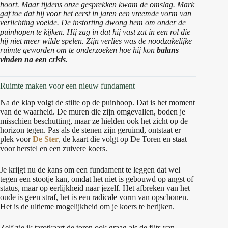
hoort. Maar tijdens onze gesprekken kwam de omslag. Mark
gaf toe dat hij voor het eerst in jaren een vreemde vorm van
verlichting voelde. De instorting dwong hem om onder de
puinhopen te kijken. Hij zag in dat hij vast zat in een rol die
hij niet meer wilde spelen. Zijn verlies was de noodzakelijke
ruimte geworden om te onderzoeken hoe hij kon
balans
vinden na een crisis
.
Ruimte maken voor een nieuw fundament
Na de klap volgt de stilte op de puinhoop. Dat is het moment
van de waarheid. De muren die zijn omgevallen, boden je
misschien beschutting, maar ze hielden ook het zicht op de
horizon tegen. Pas als de stenen zijn geruimd, ontstaat er
plek voor
De Ster
, de kaart die volgt op De Toren en staat
voor herstel en een zuivere koers.
Je krijgt nu de kans om een fundament te leggen dat wel
tegen een stootje kan, omdat het niet is gebouwd op angst of
status, maar op eerlijkheid naar jezelf. Het afbreken van het
oude is geen straf, het is een radicale vorm van opschonen.
Het is de ultieme mogelijkheid om je koers te herijken.
Zelf zie ik tarotkaart de toren ook graag als de flits van