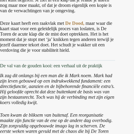
nog maar moe maakt, of dat je droom eigenlijk een kopie is
van de verwachtingen van je omgeving.
Deze kaart heeft een raakvlak met
De Dood,
maar waar die
kaart staat voor een geleidelijk proces van loslaten, is De
Toren de acute klap die de mist doet optrekken. Het is het
moment dat je stopt met ‘ja’ knikken tegen anderen terwijl je
jezelf daarmee tekort doet. Het schudt je wakker uit een
verdoving die je voor stabiliteit hield.
De val van de gouden kooi: een verhaal uit de praktijk
Ik zag dit onlangs bij een man die ik Mark noem. Mark had
zijn leven gebouwd op een indrukwekkend fundament: een
directiefunctie, aanzien en de bijbehorende financiële extra’s.
Hij geloofde oprecht dat deze buitenkant de basis was van
zijn bestaansrecht. Toch was hij de verbinding met zijn eigen
koers volledig kwijt.
Toen kwam de bliksem van buitenaf. Een reorganisatie
maakte zijn functie van de ene op de andere dag overbodig.
Zijn zorgvuldig opgebouwde imago lag in scherven. De
eerste weken waren gevuld met de chaos die bij De Toren