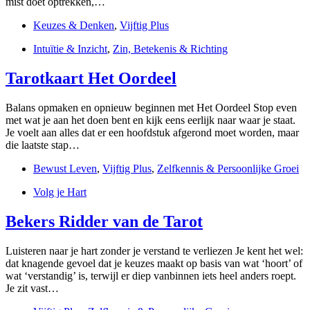
mist doet optrekken,…
Keuzes & Denken
,
Vijftig Plus
Intuïtie & Inzicht
,
Zin, Betekenis & Richting
Tarotkaart Het Oordeel
Balans opmaken en opnieuw beginnen met Het Oordeel Stop even
met wat je aan het doen bent en kijk eens eerlijk naar waar je staat.
Je voelt aan alles dat er een hoofdstuk afgerond moet worden, maar
die laatste stap…
Bewust Leven
,
Vijftig Plus
,
Zelfkennis & Persoonlijke Groei
Volg je Hart
Bekers Ridder van de Tarot
Luisteren naar je hart zonder je verstand te verliezen Je kent het wel:
dat knagende gevoel dat je keuzes maakt op basis van wat ‘hoort’ of
wat ‘verstandig’ is, terwijl er diep vanbinnen iets heel anders roept.
Je zit vast…