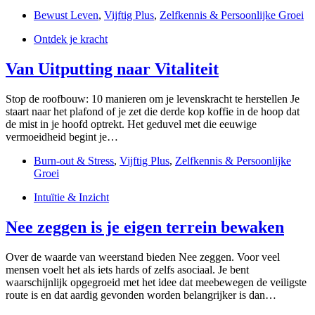
Bewust Leven
,
Vijftig Plus
,
Zelfkennis & Persoonlijke Groei
Ontdek je kracht
Van Uitputting naar Vitaliteit
Stop de roofbouw: 10 manieren om je levenskracht te herstellen Je
staart naar het plafond of je zet die derde kop koffie in de hoop dat
de mist in je hoofd optrekt. Het geduvel met die eeuwige
vermoeidheid begint je…
Burn-out & Stress
,
Vijftig Plus
,
Zelfkennis & Persoonlijke
Groei
Intuïtie & Inzicht
Nee zeggen is je eigen terrein bewaken
Over de waarde van weerstand bieden Nee zeggen. Voor veel
mensen voelt het als iets hards of zelfs asociaal. Je bent
waarschijnlijk opgegroeid met het idee dat meebewegen de veiligste
route is en dat aardig gevonden worden belangrijker is dan…