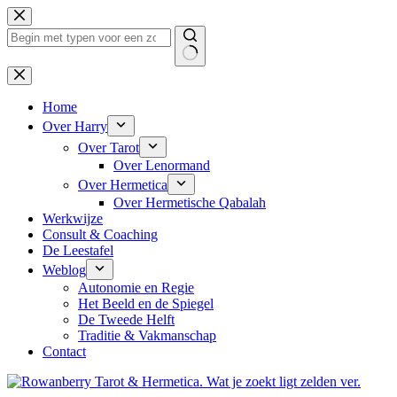
Ga
naar
de
inhoud
Geen
resultaten
Home
Over Harry
Over Tarot
Over Lenormand
Over Hermetica
Over Hermetische Qabalah
Werkwijze
Consult & Coaching
De Leestafel
Weblog
Autonomie en Regie
Het Beeld en de Spiegel
De Tweede Helft
Traditie & Vakmanschap
Contact