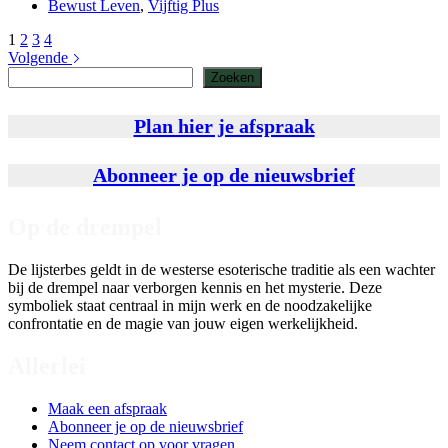
Bewust Leven
,
Vijftig Plus
1
2
3
4
Volgende
Zoeken
Zoeken
Plan hier je afspraak
Abonneer je op de nieuwsbrief
Op de drempel
De lijsterbes geldt in de westerse esoterische traditie als een wachter
bij de drempel naar verborgen kennis en het mysterie. Deze
symboliek staat centraal in mijn werk en de noodzakelijke
confrontatie en de magie van jouw eigen werkelijkheid.
Allerlei
Maak een afspraak
Abonneer je op de nieuwsbrief
Neem contact op voor vragen