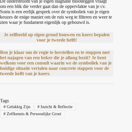
De onderstroom van je eigen stagnatie blootleggen vraagt
om een blik die verder gaat dan de oppervlakte van je cv.
Soms is een eerlijk gesprek over de symboliek van je eigen
keuzes de enige manier om de ruis weg te filteren en weer te
zien waar je fundament eigenlijk op gebouwd is.
Je zelfbeeld op eigen grond bouwen en koers bepalen
voor je tweede helft!
Ben je klaar om de regie te herstellen en te stoppen met
het najagen van een beker die je allang bezit? Je bent
welkom voor een consult waarin we de symboliek van je
huidige situatie vertalen naar concrete stappen voor de
tweede helft van je koers
.
Tags
#
Gelukkig Zijn
#
Inzicht & Reflectie
#
Zelfkennis & Persoonlijke Groei