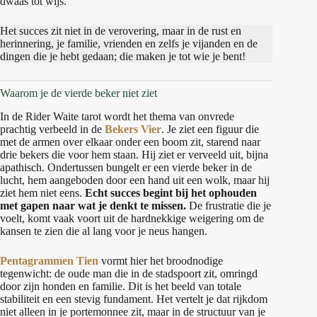
dwaas tot wijs.
Het succes zit niet in de verovering, maar in de rust en
herinnering, je familie, vrienden en zelfs je vijanden en de
dingen die je hebt gedaan; die maken je tot wie je bent!
Waarom je de vierde beker niet ziet
In de Rider Waite tarot wordt het thema van onvrede
prachtig verbeeld in de
Bekers Vier
. Je ziet een figuur die
met de armen over elkaar onder een boom zit, starend naar
drie bekers die voor hem staan. Hij ziet er verveeld uit, bijna
apathisch. Ondertussen bungelt er een vierde beker in de
lucht, hem aangeboden door een hand uit een wolk, maar hij
ziet hem niet eens.
Echt succes begint bij het ophouden
met gapen naar wat je denkt te missen.
De frustratie die je
voelt, komt vaak voort uit de hardnekkige weigering om de
kansen te zien die al lang voor je neus hangen.
Pentagrammen Tien
vormt hier het broodnodige
tegenwicht: de oude man die in de stadspoort zit, omringd
door zijn honden en familie. Dit is het beeld van totale
stabiliteit en een stevig fundament. Het vertelt je dat rijkdom
niet alleen in je portemonnee zit, maar in de structuur van je