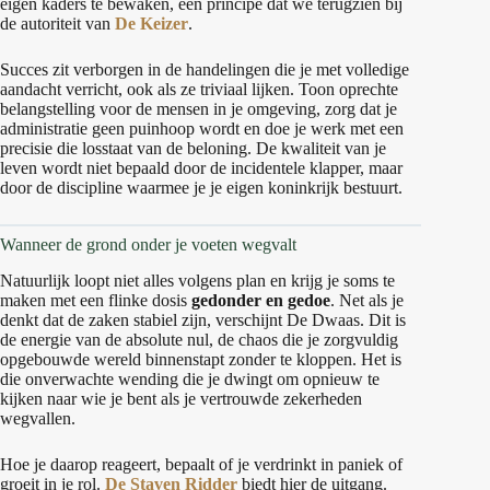
eigen kaders te bewaken, een principe dat we terugzien bij
de autoriteit van
De Keizer
.
Succes zit verborgen in de handelingen die je met volledige
aandacht verricht, ook als ze triviaal lijken. Toon oprechte
belangstelling voor de mensen in je omgeving, zorg dat je
administratie geen puinhoop wordt en doe je werk met een
precisie die losstaat van de beloning. De kwaliteit van je
leven wordt niet bepaald door de incidentele klapper, maar
door de discipline waarmee je je eigen koninkrijk bestuurt.
Wanneer de grond onder je voeten wegvalt
Natuurlijk loopt niet alles volgens plan en krijg je soms te
maken met een flinke dosis
gedonder en gedoe
. Net als je
denkt dat de zaken stabiel zijn, verschijnt De Dwaas. Dit is
de energie van de absolute nul, de chaos die je zorgvuldig
opgebouwde wereld binnenstapt zonder te kloppen. Het is
die onverwachte wending die je dwingt om opnieuw te
kijken naar wie je bent als je vertrouwde zekerheden
wegvallen.
Hoe je daarop reageert, bepaalt of je verdrinkt in paniek of
groeit in je rol.
De Staven Ridder
biedt hier de uitgang.