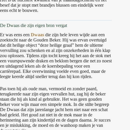
besef dat je stopt met brandjes blussen om eindelijk weer
eens echt te bouwen.
De Dwaas die zijn eigen bron vergat
Er was eens een
Dwaas
die zijn hele leven wijde aan een
zoektocht naar de Gouden Beker. Hij was ervan overtuigd
dat dit heilige object “deze heilige graal” hem de ultieme
vervulling zou schenken en al zijn onzekerheden in één klap
zou oplossen. Tijdens zijn tocht kreeg hij het aan de stok met
een vuurspuwende draken en beklom bergen die net zo noest
en uitdagend leken als de koersbepaling voor een
carrièrepad. Elke overwinning voelde even goed, maar de
leegte keerde altijd sneller terug dan hij kon rijden.
Pas toen hij als oude man, vermoeid en zonder paard,
terugkeerde naar zijn eigen vervallen hut, zag hij de beker
staan die hij als kind al gebruikte. Het was geen gouden
beker voor wijn maar een simpele mok. In die stilte begreep
De Dwaas dat zijn jarenlange jacht hem niet naar een schat
had geleid. Het goud zat niet in de mok maar in de
herinnering aan zijn kindertijd en de dagen daarna. Je succes
en je mislukking, de moed en de wanhoop maken je van