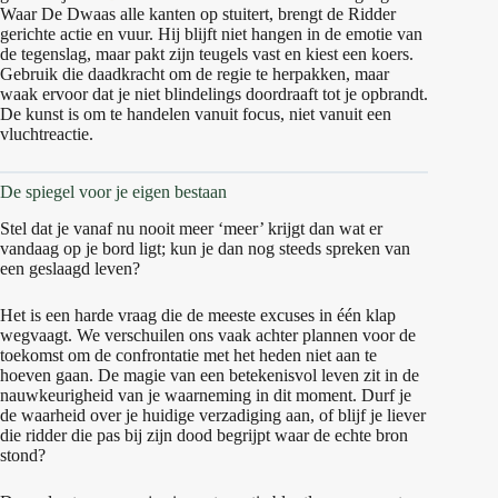
Waar De Dwaas alle kanten op stuitert, brengt de Ridder
gerichte actie en vuur. Hij blijft niet hangen in de emotie van
de tegenslag, maar pakt zijn teugels vast en kiest een koers.
Gebruik die daadkracht om de regie te herpakken, maar
waak ervoor dat je niet blindelings doordraaft tot je opbrandt.
De kunst is om te handelen vanuit focus, niet vanuit een
vluchtreactie.
De spiegel voor je eigen bestaan
Stel dat je vanaf nu nooit meer ‘meer’ krijgt dan wat er
vandaag op je bord ligt; kun je dan nog steeds spreken van
een geslaagd leven?
Het is een harde vraag die de meeste excuses in één klap
wegvaagt. We verschuilen ons vaak achter plannen voor de
toekomst om de confrontatie met het heden niet aan te
hoeven gaan. De magie van een betekenisvol leven zit in de
nauwkeurigheid van je waarneming in dit moment. Durf je
de waarheid over je huidige verzadiging aan, of blijf je liever
die ridder die pas bij zijn dood begrijpt waar de echte bron
stond?