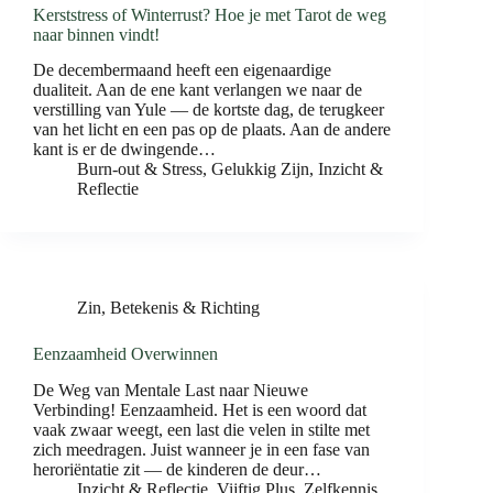
Kerststress of Winterrust? Hoe je met Tarot de weg
naar binnen vindt!
De decembermaand heeft een eigenaardige
dualiteit. Aan de ene kant verlangen we naar de
verstilling van Yule — de kortste dag, de terugkeer
van het licht en een pas op de plaats. Aan de andere
kant is er de dwingende…
Burn-out & Stress
,
Gelukkig Zijn
,
Inzicht &
Reflectie
Zin, Betekenis & Richting
Eenzaamheid Overwinnen
De Weg van Mentale Last naar Nieuwe
Verbinding! Eenzaamheid. Het is een woord dat
vaak zwaar weegt, een last die velen in stilte met
zich meedragen. Juist wanneer je in een fase van
heroriëntatie zit — de kinderen de deur…
Inzicht & Reflectie
,
Vijftig Plus
,
Zelfkennis