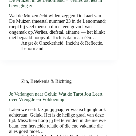
De Muizen in de Lenormand – Verlies dat iets in
beweging zet
Wat de Muizen écht willen zeggen De kaart van
De Muizen (meestal nummer 23 in de Lenormand)
roept bij veel mensen direct een gevoel van
ongemak op.Verlies, diefstal, afname — het klinkt
niet bepaald hoopvol. Toch is dat maar één…
Angst & Onzekerheid
,
Inzicht & Reflectie
,
Lenormand
Zin, Betekenis & Richting
Je Verlangen naar Geluk: Wat de Tarot Jou Leert
over Vreugde en Voldoening
Laten we eerlijk zijn: jij jaagt er waarschijnlijk ook
achteraan. Geluk. Het is de heilige graal van deze
tijd. Misschien hoop jij het te vinden in die nieuwe
baan, een herstelde relatie of die ene vakantie die
alles goed moet…