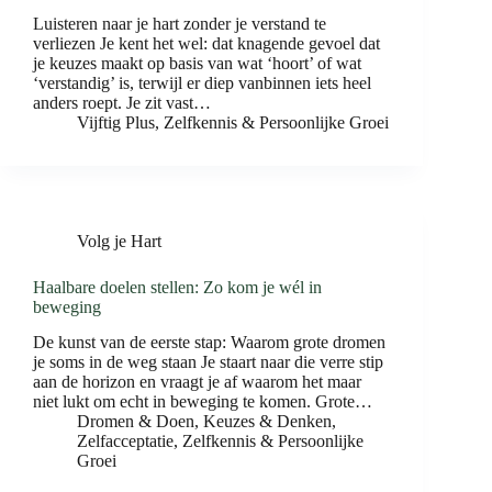
Luisteren naar je hart zonder je verstand te
verliezen Je kent het wel: dat knagende gevoel dat
je keuzes maakt op basis van wat ‘hoort’ of wat
‘verstandig’ is, terwijl er diep vanbinnen iets heel
anders roept. Je zit vast…
Vijftig Plus
,
Zelfkennis & Persoonlijke Groei
Volg je Hart
Haalbare doelen stellen: Zo kom je wél in
beweging
De kunst van de eerste stap: Waarom grote dromen
je soms in de weg staan Je staart naar die verre stip
aan de horizon en vraagt je af waarom het maar
niet lukt om echt in beweging te komen. Grote…
Dromen & Doen
,
Keuzes & Denken
,
Zelfacceptatie
,
Zelfkennis & Persoonlijke
Groei