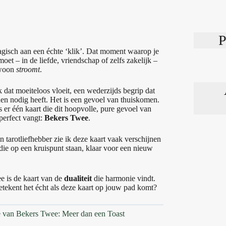
P
magisch aan een échte ‘klik’. Dat moment waarop je
oet – in de liefde, vriendschap of zelfs zakelijk –
ewoon
stroomt
.
 dat moeiteloos vloeit, een wederzijds begrip dat
n nodig heeft. Het is een gevoel van thuiskomen.
is er één kaart die dit hoopvolle, pure gevoel van
perfect vangt:
Bekers Twee
.
n tarotliefhebber zie ik deze kaart vaak verschijnen
die op een kruispunt staan, klaar voor een nieuw
 is de kaart van de
dualiteit
die harmonie vindt.
tekent het écht als deze kaart op jouw pad komt?
e van Bekers Twee: Meer dan een Toast