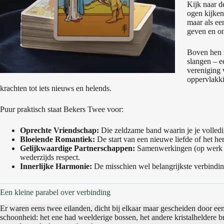
Kijk naar de
ogen kijken.
maar als ee
geven en on
Boven hen z
slangen – 
vereniging 
oppervlakki
krachten tot iets nieuws en helends.
Puur praktisch staat Bekers Twee voor:
Oprechte Vriendschap:
Die zeldzame band waarin je je volledi
Bloeiende Romantiek:
De start van een nieuwe liefde of het he
Gelijkwaardige Partnerschappen:
Samenwerkingen (op werk of
wederzijds respect.
Innerlijke Harmonie:
De misschien wel belangrijkste verbinding
Een kleine parabel over verbinding
Er waren eens twee eilanden, dicht bij elkaar maar gescheiden door een
schoonheid: het ene had weelderige bossen, het andere kristalheldere 