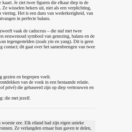
 kaart. Je ziet twee figuren die elkaar diep in de
 Ze wisselen bekers uit, niet als een verplichting,
n viering. Het is een dans van wederkerigheid, van
tvangen in perfecte balans.
weeft vaak de caduceus – die staf met twee
een eeuwenoud symbool van genezing, balans en de
van tegengestelden (zoals yin en yang). Dit is geen
g contact; dit gaat over het samenbrengen van twee
g gezien en begrepen voelt.
rontdekken van de vonk in een bestaande relatie.
 privé) die gebaseerd zijn op diep vertrouwen en
: die met jezelf.
 woeste zee. Elk eiland had zijn eigen unieke
bronnen. Ze verlangden ernaar hun gaven te delen,