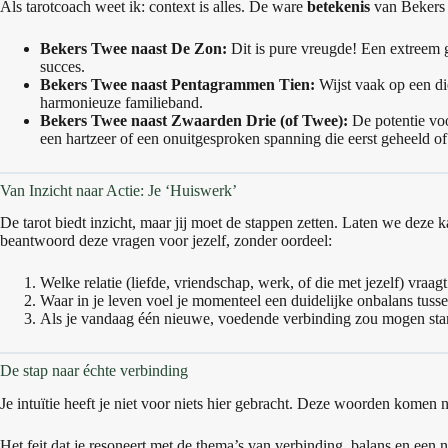
Als tarotcoach weet ik: context is alles. De ware
betekenis
van Bekers 
Bekers Twee naast De Zon:
Dit is pure vreugde! Een extreem 
succes.
Bekers Twee naast Pentagrammen Tien:
Wijst vaak op een die
harmonieuze familieband.
Bekers Twee naast Zwaarden Drie (of Twee):
De potentie voor
een hartzeer of een onuitgesproken spanning die eerst geheeld 
Van Inzicht naar Actie: Je ‘Huiswerk’
De tarot biedt inzicht, maar jij moet de stappen zetten. Laten we deze
beantwoord deze vragen voor jezelf, zonder oordeel:
Welke relatie (liefde, vriendschap, werk, of die met jezelf) vra
Waar in je leven voel je momenteel een duidelijke onbalans tus
Als je vandaag één nieuwe, voedende verbinding zou mogen start
De stap naar échte verbinding
Je intuïtie heeft je niet voor niets hier gebracht. Deze woorden komen 
Het feit dat je resoneert met de thema’s van verbinding, balans en een n