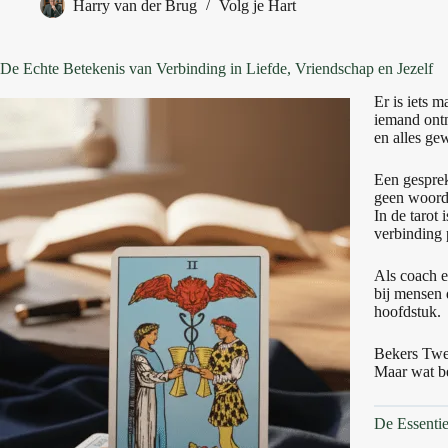
Harry van der Brug
Volg je Hart
De Echte Betekenis van Verbinding in Liefde, Vriendschap en Jezelf
Er is iets 
iemand ontm
en alles g
Een gesprek
geen woorde
In de tarot 
verbinding 
Als coach e
bij mensen 
hoofdstuk.
Bekers Twee
Maar wat be
De Essenti