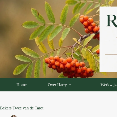
Ga
naar
de
inhoud
Home
Over Harry
Werkwijz
Bekers Twee van de Tarot