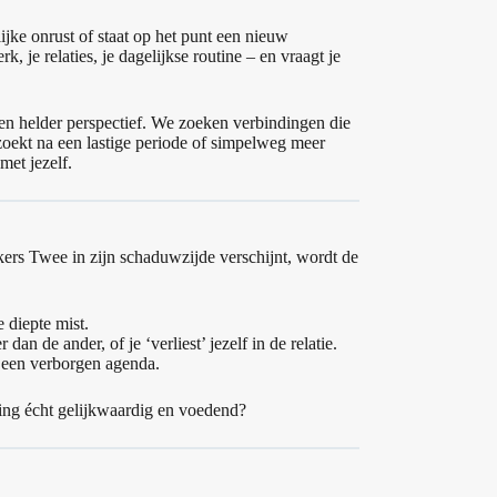
lijke onrust of staat op het punt een nieuw
rk, je relaties, je dagelijkse routine – en vraagt je
een helder perspectief. We zoeken verbindingen die
 zoekt na een lastige periode of simpelweg meer
met jezelf.
kers Twee in zijn schaduwzijde verschijnt, wordt de
 diepte mist.
an de ander, of je ‘verliest’ jezelf in de relatie.
is een verborgen agenda.
nding écht gelijkwaardig en voedend?