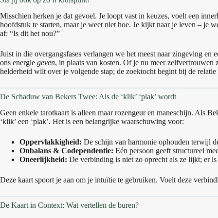
Misschien herken je dat gevoel. Je loopt vast in keuzes, voelt een inner
hoofdstuk te starten, maar je weet niet hoe. Je kijkt naar je leven – je we
af: “Is dit het nou?”
Juist in die overgangsfases verlangen we het meest naar zingeving en 
ons energie
geven
, in plaats van kosten. Of je nu meer zelfvertrouwen
helderheid wilt over je volgende stap; de zoektocht begint bij de relatie 
De Schaduw van Bekers Twee: Als de ‘klik’ ‘plak’ wordt
Geen enkele tarotkaart is alleen maar rozengeur en maneschijn. Als Be
‘klik’ een ‘plak’. Het is een belangrijke waarschuwing voor:
Oppervlakkigheid:
De schijn van harmonie ophouden terwijl de
Onbalans & Codependentie:
Eén persoon geeft structureel meer d
Oneerlijkheid:
De verbinding is niet zo oprecht als ze lijkt; er 
Deze kaart spoort je aan om je intuïtie te gebruiken. Voelt deze verbi
De Kaart in Context: Wat vertellen de buren?