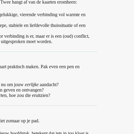
Twee hangt af van de kaarten eromheen:
gelukkige, vierende verbinding vol warmte en
pe, stabiele en liefdevolle thuissituatie of een
 verbinding is er, maar er is een (oud) conflict,
of uitgesproken moet worden.
 kaart praktisch maken. Pak even een pen en
agt nu om jouw
eerlijke
aandacht?
sen geven en ontvangen?
en, hoe zou die eruitzien?
niet zomaar op je pad.
ieuw hoofdstuk, betekent dat iets in jou klaar is