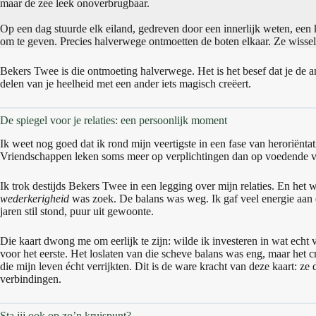
maar de zee leek onoverbrugbaar.
Op een dag stuurde elk eiland, gedreven door een innerlijk weten, een 
om te geven. Precies halverwege ontmoetten de boten elkaar. Ze wisse
Bekers Twee is die ontmoeting halverwege. Het is het besef dat je de 
delen van je heelheid met een ander iets magisch creëert.
De spiegel voor je relaties: een persoonlijk moment
Ik weet nog goed dat ik rond mijn veertigste in een fase van heroriëntat
Vriendschappen leken soms meer op verplichtingen dan op voedende v
Ik trok destijds Bekers Twee in een legging over mijn relaties. En het w
wederkerigheid
was zoek. De balans was weg. Ik gaf veel energie aan ee
jaren stil stond, puur uit gewoonte.
Die kaart dwong me om eerlijk te zijn: wilde ik investeren in wat echt
voor het eerste. Het loslaten van die scheve balans was eng, maar het 
die mijn leven écht verrijkten. Dit is de ware kracht van deze kaart: ze 
verbindingen.
Sta jij ook op zo’n kruispunt?