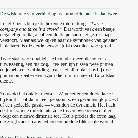
De wiskunde van verbinding: waarom drie meer is dan twee
In het Engels heb je de bekende uitdrukking:
“Two is
company and three is a crowd.”
Dat wordt vaak een beetje
negatief gebruikt, alsof een derde persoon het gezelschap
verstoort. Maar als we kijken naar de symboliek van getallen
in de tarot, is die derde persoon juist essentieel voor groei.
Twee staat voor dualiteit. Je bent niet meer alleen; er is
uitwisseling, een dialoog. Trek een lijn tussen twee punten
en je hebt een verbinding, maar het blijft plat. Pas bij drie
punten ontstaat er een figuur die ruimte inneemt. Er ontstaat
diepte.
Zo werkt het ook bij mensen. Wanneer er een derde factor
bij komt — of dat nu een persoon is, een gezamenlijk project
of een gedeelde passie — verandert de dynamiek. Het haalt
de druk van de directe interactie tussen twee mensen af en
voegt een nieuwe dimensie toe. Het is precies die extra laag
die zorgt voor creativiteit en een bredere blik op de wereld.
Bekers Drie als spiegel voor je relaties