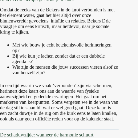
Omdat de reeks van de Bekers in de tarot verbonden is met
het element water, gaat het hier altijd over onze
binnenwereld: gevoelens, intuïtie en relaties. Bekers Drie
vraagt je om eens kritisch, maar liefdevol, naar je sociale
kring te kijken.
Met wie bouw je echt betekenisvolle herinneringen
op?
Bij wie kun je lachen zonder dat er een dubbele
agenda is?
Wie zijn de mensen die jouw successen vieren alsof ze
van henzelf zijn?
In een tijd waarin we vaak ‘verbonden’ zijn via schermen,
herinnert deze kaart ons aan de waarde van fysieke
aanwezigheid en gedeelde ervaringen. Het gaat om het
markeren van keerpunten. Soms vergeten we in de waan van
de dag stil te staan bij wat er wél goed gaat. Deze kaart is
een zacht duwtje in de rug om die kurk eens te laten knallen,
ook als daar geen officiële reden voor op de kalender staat.
De schaduwzijde: wanneer de harmonie schuurt