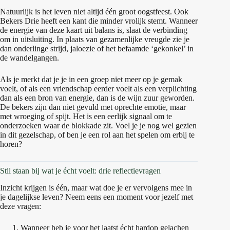
Natuurlijk is het leven niet altijd één groot oogstfeest. Ook
Bekers Drie heeft een kant die minder vrolijk stemt. Wanneer
de energie van deze kaart uit balans is, slaat de verbinding
om in uitsluiting. In plaats van gezamenlijke vreugde zie je
dan onderlinge strijd, jaloezie of het befaamde ‘gekonkel’ in
de wandelgangen.
Als je merkt dat je je in een groep niet meer op je gemak
voelt, of als een vriendschap eerder voelt als een verplichting
dan als een bron van energie, dan is de wijn zuur geworden.
De bekers zijn dan niet gevuld met oprechte emotie, maar
met wroeging of spijt. Het is een eerlijk signaal om te
onderzoeken waar de blokkade zit. Voel je je nog wel gezien
in dit gezelschap, of ben je een rol aan het spelen om erbij te
horen?
Stil staan bij wat je écht voelt: drie reflectievragen
Inzicht krijgen is één, maar wat doe je er vervolgens mee in
je dagelijkse leven? Neem eens een moment voor jezelf met
deze vragen:
Wanneer heb je voor het laatst écht hardop gelachen