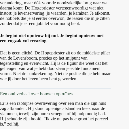
verandering, maar óók voor de noodzakelijke brug naar wat
daarna komt. De Hogepriester vertegenwoordigt wat niet
instort: je levenservaring, je waarden, je karakter. Je afkomst,
de hobbels die je al eerder overwon, de lessen die in je zitten
zonder dat je er een jobtitel voor nodig hebt.
Je begint niet opnieuw bij nul. Je begint opnieuw met
een rugzak vol ervaring.
Dat is geen cliché. De Hogepriester zit op de middelste pijler
van de Levensboom, precies op het snijpunt van
tegenstelling en evenwicht. Hij is de figuur die weet dat het
geheugen van wat je hebt doorstaan je echte fundament
vormt. Niet de bankrekening. Niet de positie die je hebt maar
wie jij door het leven heen bent geworden.
Een oud verhaal over bouwen op ruïnes
Er is een rabbijnse overlevering over een man die zijn huis
zag afbranden. Hij stond op enige afstand en keek naar de
vlammen, terwijl zijn buren vroegen of hij hulp nodig had.
Hij schudde zijn hoofd. “Ik zie nu pas hoe groot het perceel
is,” zei hij.