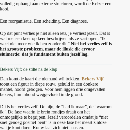
volledig ophangt aan externe structuren, wordt de Keizer een
kooi.
Een reorganisatie. Een scheiding. Een diagnose.
Op dat punt verlies je niet alleen iets, je verliest jezelf. Dat is
wat mensen keer op keer beschrijven als ze vastlopen: “Ik
weet niet meer wie ik ben zonder dit.”
Niet het verlies zelf is
het grootste probleem, maar de illusie die ervoor
sluimerde: dat je fundament buiten jezelf lag.
Bekers Vijf: de stilte na de klap
Dan komt de kaart die niemand wil trekken.
Bekers Vijf
toont een figuur in diepe rouw, gehuld in een donkere
mantel, hoofd gebogen. Voor hem liggen drie omgevallen
bekers, hun inhoud weggevloeid in de grond.
Dit is het verlies zelf. De pijn, de “had ik maar”, de “waarom
ik”. De fase waarin je brein rondjes draait om het
onmogelijke te begrijpen. Jezelf veroordelen omdat je “niet
snel genoeg positief bent” is in deze fase het meest zinloze
wat je kunt doen. Rouw laat zich niet haasten.