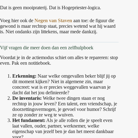
Dat is geen mooipraterij. Dat is Hogepriester-logica.
Voeg hier ook de
Negen van Staven
aan toe: de figuur die
gewond is maar rechtop staat, precies wetend wat hij waard
is. Niet ondanks zijn littekens, maar mede dankzij.
Vijf vragen die meer doen dan een zelfhulpboek
Voordat je in de actiemodus schiet om alles te repareren: stop
even. Pak een notitieboek.
Erkenning:
Naar welke omgevallen beker blijf jij op
dit moment kijken? Niet in algemene zin, maar
concreet: wat is er precies weggevallen waarvan je
dacht dat het jou definieerde?
De inventaris:
Welke twee dingen staan er nog
rechtop in jouw leven? Een talent, een vriendschap, je
doorzettingsvermogen, je gevoel voor humor? Schrijf
ze op zonder ze weg te wuiven.
Het fundament:
Als je alle rollen die je speelt even
laat vallen, ouder, partner, werknemer, welke
eigenschap van jezelf ben je dan het meest dankbaar
voor?