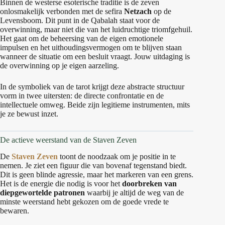
Binnen de westerse esoterische traditie is de zeven
onlosmakelijk verbonden met de sefira
Netzach
op de
Levensboom. Dit punt in de Qabalah staat voor de
overwinning, maar niet die van het luidruchtige triomfgehuil.
Het gaat om de beheersing van de eigen emotionele
impulsen en het uithoudingsvermogen om te blijven staan
wanneer de situatie om een besluit vraagt. Jouw uitdaging is
de overwinning op je eigen aarzeling.
In de symboliek van de tarot krijgt deze abstracte structuur
vorm in twee uitersten: de directe confrontatie en de
intellectuele omweg. Beide zijn legitieme instrumenten, mits
je ze bewust inzet.
De actieve weerstand van de Staven Zeven
De
Staven Zeven
toont de noodzaak om je positie in te
nemen. Je ziet een figuur die van bovenaf tegenstand biedt.
Dit is geen blinde agressie, maar het markeren van een grens.
Het is de energie die nodig is voor het
doorbreken van
diepgewortelde patronen
waarbij je altijd de weg van de
minste weerstand hebt gekozen om de goede vrede te
bewaren.