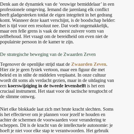
Denk aan de dynamiek van de ‘eeuwige bemiddelaar’ in een
professionele omgeving. Iemand die jarenlang elk conflict
heeft gladgestreken totdat de eigen integriteit in het gedrang
komt. Wanneer deze kaart verschijnt, is de boodschap helder:
het is tijd voor een resoluut nee. Dat voelt ongemakkelijk,
maar een felle grens is vaak de meest zuivere vorm van
zelfbehoud. Het vraagt om de bereidheid om even niet de
populairste persoon in de kamer te zijn.
De strategische beweging van de Zwaarden Zeven
Tegenover de openlijke strijd staat de
Zwaarden Zeven
.
Hier zie je geen fysiek vertoon, maar een figuur die met
beleid en in stilte de middelen verplaatst. In onze cultuur
wordt dit soms als verdacht gezien, maar in de uitdaging van
een
koerswijziging in de tweede levenshelft
is het een
cruciaal instrument. Het staat voor de tactische terugtocht of
de slimme omweg.
Niet elke blokkade laat zich met brute kracht slechten. Soms
is het effectiever om je plannen voor jezelf te houden en
achter de schermen de voorwaarden voor verandering te
scheppen. Dit is de kracht van de intellectuele autonomie: je
hoeft je niet voor elke stap te verantwoorden. Het gebruik