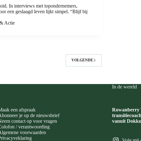
id. In interviews met topondernemers,
or een geslaagd leven lijkt simpel. “Blijf bij
 & Actie
VOLGENDE
i
In de wereld
Maak een afspraak
Rowanberry T
Abonneer je op de nieuwsbrief
transitiecoac
Neem contact op voor vragen
vanuit Dokku
Colofon / verantwoording
Algemene voorwaarden
Privacyveklaring
Volg mij 