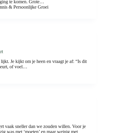
weging te komen. Grote…
nnis & Persoonlijke Groei
rt
kt. Je kijkt om je heen en vraagt je af: “Is dit
leurt, of voel…
rt vaak sneller dan we zouden willen. Voor je
bezig was met ‘moeten’ en maar weinig met