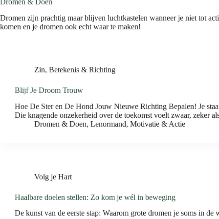
Dromen & Doen
Dromen zijn prachtig maar blijven luchtkastelen wanneer je niet tot act
komen en je dromen ook echt waar te maken!
Zin, Betekenis & Richting
Blijf Je Droom Trouw
Hoe De Ster en De Hond Jouw Nieuwe Richting Bepalen! Je staart na
Die knagende onzekerheid over de toekomst voelt zwaar, zeker als
Dromen & Doen
,
Lenormand
,
Motivatie & Actie
Volg je Hart
Haalbare doelen stellen: Zo kom je wél in beweging
De kunst van de eerste stap: Waarom grote dromen je soms in de weg