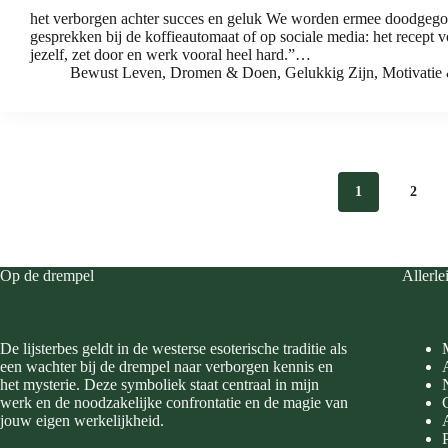
het verborgen achter succes en geluk We worden ermee doodgegoo
gesprekken bij de koffieautomaat of op sociale media: het recept vo
jezelf, zet door en werk vooral heel hard.”…
Bewust Leven
,
Dromen & Doen
,
Gelukkig Zijn
,
Motivatie
1
2
Op de drempel
Allerle
De lijsterbes geldt in de westerse esoterische traditie als
een wachter bij de drempel naar verborgen kennis en
het mysterie. Deze symboliek staat centraal in mijn
werk en de noodzakelijke confrontatie en de magie van
jouw eigen werkelijkheid.