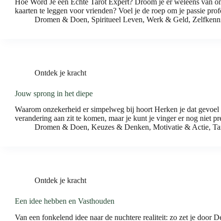
Hoe Word Je een Echte Tarot Expert? Droom je er weleens van om 
kaarten te leggen voor vrienden? Voel je de roep om je passie prof
Dromen & Doen
,
Spiritueel Leven
,
Werk & Geld
,
Zelfkenn
Ontdek je kracht
Jouw sprong in het diepe
Waarom onzekerheid er simpelweg bij hoort Herken je dat gevoel da
verandering aan zit te komen, maar je kunt je vinger er nog niet p
Dromen & Doen
,
Keuzes & Denken
,
Motivatie & Actie
,
Ta
Ontdek je kracht
Een idee hebben en Vasthouden
Van een fonkelend idee naar de nuchtere realiteit: zo zet je door D