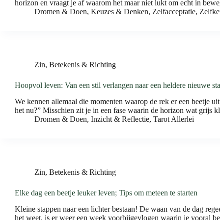
horizon en vraagt je af waarom het maar niet lukt om echt in be
Dromen & Doen
,
Keuzes & Denken
,
Zelfacceptatie
,
Zelfke
Zin, Betekenis & Richting
Hoopvol leven: Van een stil verlangen naar een heldere nieuwe sta
We kennen allemaal die momenten waarop de rek er een beetje uit lij
het nu?” Misschien zit je in een fase waarin de horizon wat grijs k
Dromen & Doen
,
Inzicht & Reflectie
,
Tarot Allerlei
Zin, Betekenis & Richting
Elke dag een beetje leuker leven; Tips om meteen te starten
Kleine stappen naar een lichter bestaan! De waan van de dag regee
het weet, is er weer een week voorbijgevlogen waarin je vooral 