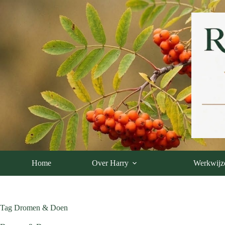
Ga
naar
de
inhoud
Home
Over Harry
Werkwijz
Tag
Dromen & Doen