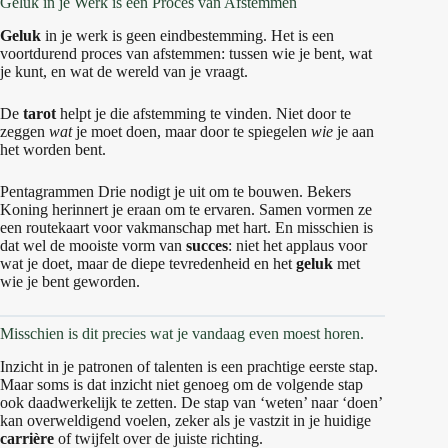
Geluk in je Werk is een Proces van Afstemmen
Geluk
in je werk is geen eindbestemming. Het is een
voortdurend proces van afstemmen: tussen wie je bent, wat
je kunt, en wat de wereld van je vraagt.
De
tarot
helpt je die afstemming te vinden. Niet door te
zeggen
wat
je moet doen, maar door te spiegelen
wie
je aan
het worden bent.
Pentagrammen Drie nodigt je uit om te bouwen. Bekers
Koning herinnert je eraan om te ervaren. Samen vormen ze
een routekaart voor vakmanschap met hart. En misschien is
dat wel de mooiste vorm van
succes
: niet het applaus voor
wat je doet, maar de diepe tevredenheid en het
geluk
met
wie je bent geworden.
Misschien is dit precies wat je vandaag even moest horen.
Inzicht in je patronen of talenten is een prachtige eerste stap.
Maar soms is dat inzicht niet genoeg om de volgende stap
ook daadwerkelijk te zetten. De stap van ‘weten’ naar ‘doen’
kan overweldigend voelen, zeker als je vastzit in je huidige
carrière
of twijfelt over de juiste richting.