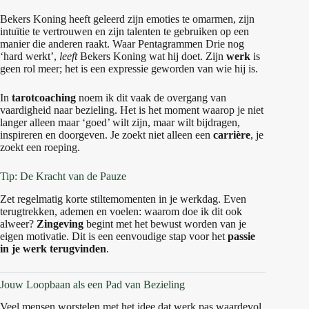
Bekers Koning heeft geleerd zijn emoties te omarmen, zijn
intuïtie te vertrouwen en zijn talenten te gebruiken op een
manier die anderen raakt. Waar Pentagrammen Drie nog
‘hard werkt’,
leeft
Bekers Koning wat hij doet. Zijn
werk
is
geen rol meer; het is een expressie geworden van wie hij is.
In
tarotcoaching
noem ik dit vaak de overgang van
vaardigheid naar bezieling. Het is het moment waarop je niet
langer alleen maar ‘goed’ wilt zijn, maar wilt bijdragen,
inspireren en doorgeven. Je zoekt niet alleen een
carrière
, je
zoekt een roeping.
Tip: De Kracht van de Pauze
Zet regelmatig korte stiltemomenten in je werkdag. Even
terugtrekken, ademen en voelen: waarom doe ik dit ook
alweer?
Zingeving
begint met het bewust worden van je
eigen motivatie. Dit is een eenvoudige stap voor het
passie
in je werk terugvinden
.
Jouw Loopbaan als een Pad van Bezieling
Veel mensen worstelen met het idee dat werk pas waardevol