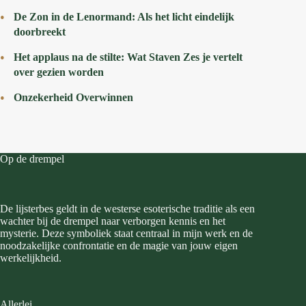
De Zon in de Lenormand: Als het licht eindelijk
doorbreekt
Het applaus na de stilte: Wat Staven Zes je vertelt
over gezien worden
Onzekerheid Overwinnen
Op de drempel
De lijsterbes geldt in de westerse esoterische traditie als een
wachter bij de drempel naar verborgen kennis en het
mysterie. Deze symboliek staat centraal in mijn werk en de
noodzakelijke confrontatie en de magie van jouw eigen
werkelijkheid.
Allerlei