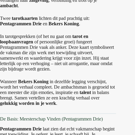
verlangen naar
zingeving
, verbinding en trots op je
ambacht
.
Twee
tarotkaarten
lichten dit pad prachtig uit:
Pentagrammen Drie
en
Bekers Koning
.
In tarotgesprekken (of het nu gaat om
tarot en
loopbaanvragen
of persoonlijke groei) fungeert
Pentagrammen Drie vaak als anker. Deze kaart symboliseert
de vakman die zijn werk met toewijding uitvoert,
samenwerkt en waardering krijgt voor zijn inzet. Hij staat
letterlijk op een verhoging – niet uit arrogantie, maar omdat
zijn bijdrage wordt gezien.
Wanneer
Bekers Koning
in dezelfde legging verschijnt,
wordt het verhaal compleet. De ambachtsman is gegroeid tot
een meester die zijn emoties, inspiratie en
talent
in balans
brengt. Samen vertellen ze een krachtig verhaal over
gelukkig worden in je werk
.
De Basis: Meesterschap Vinden (Pentagrammen Drie)
Pentagrammen Drie
laat zien dat echt vakmanschap begint
met toewijding. Je oefent, je leert, je schaaft bij. Je