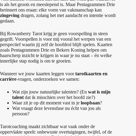
is als het groots en meeslepend is. Maar Pentagrammen Drie
herinnert ons eraan: elke vorm van vakmanschap kan
zingeving
dragen, zolang het met aandacht en intentie wordt
gedaan.
Bij Rowanberry Tarot krijg je geen voorspelling in steen
gegrift. Voorspellen is voor mij vooral het werpen van een
perspectief waarin jij zelf de hoofdrol blijft spelen. Kaarten
zoals Pentagrammen Drie en Bekers Koning helpen om
haarscherp inzicht te krijgen in waar je nu staat – én welke
innerlijke stap nodig is om te groeien.
Wanneer we jouw kaarten leggen voor
tarotkaarten en
carrière
-vragen, onderzoeken we samen:
Wat zijn jouw natuurlijke talenten? (En
wat is mijn
talent
dat ik misschien over het hoofd zie?)
Waar zit je op dit moment vast in je
loopbaan
?
Wat vraagt deze levensfase nu écht van jou als
persoon?
Tarotcoaching maakt zichtbaar wat vaak onder de
oppervlakte speelt: onbewuste overtuigingen, twijfel, of de