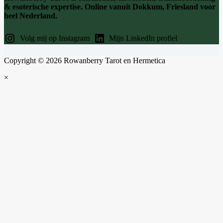
& esoterische expertise. Online vanuit Dokkum, Friesland voor
heel Nederland.
Volg mij op Instagram
Mijn LinkedIn profiel
Copyright © 2026 Rowanberry Tarot en Hermetica
×