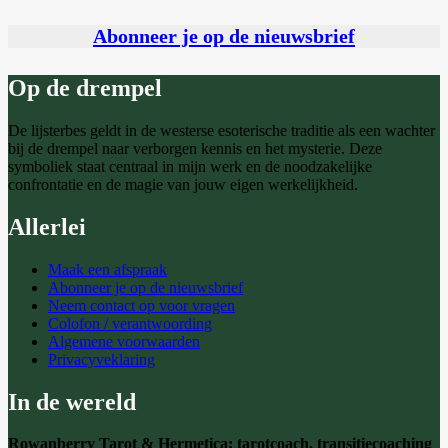
Abonneer je op de nieuwsbrief
Op de drempel
De lijsterbes geldt in de westerse esoterische traditie als een wachter
bij de drempel naar verborgen kennis en het mysterie. Deze
symboliek staat centraal in mijn werk en de noodzakelijke
confrontatie en de magie van jouw eigen werkelijkheid.
Allerlei
Maak een afspraak
Abonneer je op de nieuwsbrief
Neem contact op voor vragen
Colofon / verantwoording
Algemene voorwaarden
Privacyveklaring
In de wereld
Rowanberry Tarot & Hermetica; tarotcoach, transitiecoaching