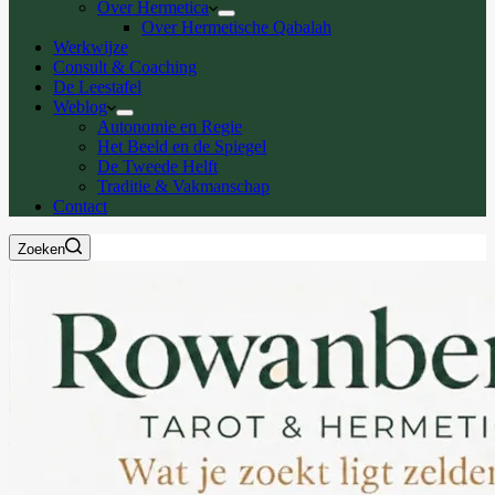
Over Hermetica
Over Hermetische Qabalah
Werkwijze
Consult & Coaching
De Leestafel
Weblog
Autonomie en Regie
Het Beeld en de Spiegel
De Tweede Helft
Traditie & Vakmanschap
Contact
Zoeken