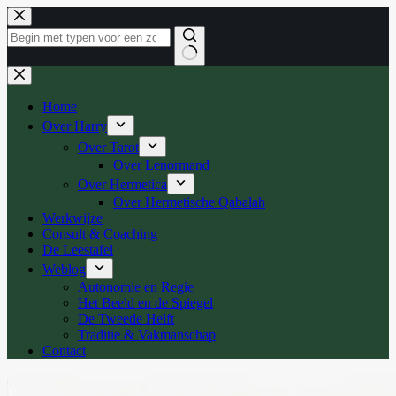
Ga
naar
de
inhoud
Geen
resultaten
Home
Over Harry
Over Tarot
Over Lenormand
Over Hermetica
Over Hermetische Qabalah
Werkwijze
Consult & Coaching
De Leestafel
Weblog
Autonomie en Regie
Het Beeld en de Spiegel
De Tweede Helft
Traditie & Vakmanschap
Contact