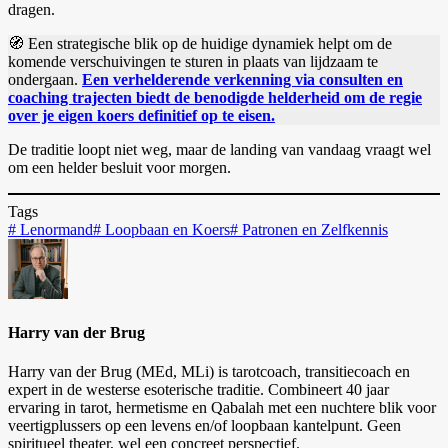
dragen.
🧭 Een strategische blik op de huidige dynamiek helpt om de
komende verschuivingen te sturen in plaats van lijdzaam te
ondergaan.
Een verhelderende verkenning via consulten en
coaching trajecten biedt de benodigde helderheid om de regie
over je eigen koers definitief op te eisen.
De traditie loopt niet weg, maar de landing van vandaag vraagt wel
om een helder besluit voor morgen.
Tags
#
Lenormand
#
Loopbaan en Koers
#
Patronen en Zelfkennis
Harry van der Brug
Harry van der Brug (MEd, MLi) is tarotcoach, transitiecoach en
expert in de westerse esoterische traditie. Combineert 40 jaar
ervaring in tarot, hermetisme en Qabalah met een nuchtere blik voor
veertigplussers op een levens en/of loopbaan kantelpunt. Geen
spiritueel theater, wel een concreet perspectief.