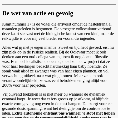
De wet van actie en gevolg
Kaart nummer 17 is de vogel die arriveert omdat de nesteldrang al
maanden geleden is begonnen. De vroegere volkscultuur verbond
deze kaart steevast met de biologische komst van een kind, maar de
reikwijdte is voor mij veel breder en vooral dwingender.
Alles wat jij met je eigen intentie, zweet en tijd hebt gevoed, eist nu
zijn plek op in de fysieke realiteit. Bij de Ooievaar moet ik ook
denken aan een oud collega van mij toen ik nog docent filosofie
was. Een heel idealistische docente, die elke nieuw project dat ze
voor haar leerlingen bedacht hardnekkig haar baby noemde. Ze
sprak vaak alsof ze zwanger was van haar eigen plannen, en vol
verwachting uitkeek naar wat ging komen. Maar ze nam ook
verantwoordelijkheid; ze was echt betrokken en ging altijd voor
200% voor haar projecten.
Vrijblijvend toekijken is er niet meer bij wanneer de dynamiek
eenmaal loopt. Je weet dat er iets groots op je afkomt, al blijft de
exacte vormgeving nog even in de mist hangen. Dat zorgt voor een
gezonde dosis spanning, want het dwingt je om de controle los te
laten.
Echte autonomie ontstaat pas wanneer je stopt met hopen
op een wonder en de verantwoordelijkheid opeist voor wat je