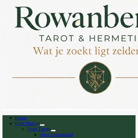
Home
Over Harry
Over Tarot
Over Lenormand