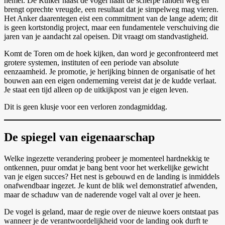
hemel. De Ruiker naast de vogel haalt de scherpe randen weg en
brengt oprechte vreugde, een resultaat dat je simpelweg mag vieren.
Het Anker daarentegen eist een commitment van de lange adem; dit
is geen kortstondig project, maar een fundamentele verschuiving die
jaren van je aandacht zal opeisen. Dit vraagt om standvastigheid.
Komt de Toren om de hoek kijken, dan word je geconfronteerd met
grotere systemen, instituten of een periode van absolute
eenzaamheid. Je promotie, je herijking binnen de organisatie of het
bouwen aan een eigen onderneming vereist dat je de kudde verlaat.
Je staat een tijd alleen op de uitkijkpost van je eigen leven.
Dit is geen klusje voor een verloren zondagmiddag.
De spiegel van eigenaarschap
Welke ingezette verandering probeer je momenteel hardnekkig te
ontkennen, puur omdat je bang bent voor het werkelijke gewicht
van je eigen succes? Het nest is gebouwd en de landing is inmiddels
onafwendbaar ingezet. Je kunt de blik wel demonstratief afwenden,
maar de schaduw van de naderende vogel valt al over je heen.
De vogel is geland, maar de regie over de nieuwe koers ontstaat pas
wanneer je de verantwoordelijkheid voor de landing ook durft te