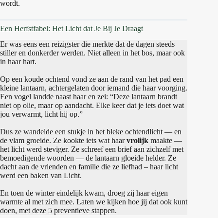
wordt.
Een Herfstfabel: Het Licht dat Je Bij Je Draagt
Er was eens een reizigster die merkte dat de dagen steeds
stiller en donkerder werden. Niet alleen in het bos, maar ook
in haar hart.
Op een koude ochtend vond ze aan de rand van het pad een
kleine lantaarn, achtergelaten door iemand die haar voorging.
Een vogel landde naast haar en zei: “Deze lantaarn brandt
niet op olie, maar op aandacht. Elke keer dat je iets doet wat
jou verwarmt, licht hij op.”
Dus ze wandelde een stukje in het bleke ochtendlicht — en
de vlam groeide. Ze kookte iets wat haar
vrolijk
maakte —
het licht werd steviger. Ze schreef een brief aan zichzelf met
bemoedigende woorden — de lantaarn gloeide helder. Ze
dacht aan de vrienden en familie die ze liefhad – haar licht
werd een baken van Licht.
En toen de winter eindelijk kwam, droeg zij haar eigen
warmte al met zich mee. Laten we kijken hoe jij dat ook kunt
doen, met deze 5 preventieve stappen.