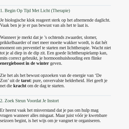
1. Begin Op Tijd Met Licht (Therapie)
Je biologische klok reageert sterk op het afnemende daglicht.
Vaak ben je je er pas bewust van als het te laat is.
Wanneer je merkt dat je ’s ochtends zwaarder, slomer,
prikkelbaarder of met meer moeite wakker wordt, is dat hét
moment om preventief te starten met lichttherapie. Wacht niet
tot je al diep in de dip zit. Een goede lichttherapielamp kan,
mits correct gebruikt, je hormoonhuishouding een flinke
energieboost in de winter
geven.
Zie het als het bewust opzoeken van de energie van ‘De
Zon’ uit de
tarot
: pure, onvervalste helderheid. Het geeft je
net die
kracht
om de dag te starten.
2. Zoek Steun Voordat Je Instort
Er heerst vaak het misverstand dat je pas om hulp mag
vragen wanneer alles misgaat. Maar juist vóór je kwetsbare
seizoen begint, is het wijs om je vangnet te organiseren.