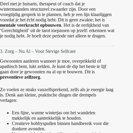
Deel met je huisarts, therapeut of coach dat je
wintermaanden structureel zwaarder zijn. Door een
vroegtijdig gesprek in te plannen, heb je een lijn klaarliggen
voordat je het écht nodig hebt. Dit is geen zwakte; het is
mentale veerkracht opbouwen
. Het is de eerlijkheid van
‘Gerechtigheid’ uit de tarot toepassen op jezelf: erkennen wat
je nodig hebt. Je hoeft deze periode niet alleen te dragen.
3. Zorg – Nu Al – Voor Stevige Selfcare
Gewoonten aanleren wanneer je moe, overprikkeld of
apathisch bent, lukt zelden. Je kunt de dip het beste te lijf
gaan door je gewoonten
nu
al op te bouwen. Dit is
preventieve zelfzorg
.
Zo voelen ze straks vanzelfsprekend, zelfs als je energie laag
is. Denk aan kleine, praktische dingen die drempels
verlagen:
Een fijne, warme winterjas om het wandelen
makkelijk en aantrekkelijk te houden.
Creatieve hobbyspullen binnen handbereik voor die
donkere avonden.