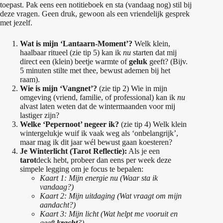
toepast. Pak eens een notitieboek en sta (vandaag nog) stil bij
deze vragen. Geen druk, gewoon als een vriendelijk gesprek
met jezelf.
Wat is mijn ‘Lantaarn-Moment’?
Welk klein,
haalbaar ritueel (zie tip 5) kan ik
nu
starten dat mij
direct een (klein) beetje warmte of
geluk
geeft? (Bijv.
5 minuten stilte met thee, bewust ademen bij het
raam).
Wie is mijn ‘Vangnet’?
(zie tip 2) Wie in mijn
omgeving (vriend, familie, of professional) kan ik
nu
alvast laten weten dat de wintermaanden voor mij
lastiger zijn?
Welke ‘Pepernoot’ negeer ik?
(zie tip 4) Welk klein
wintergelukje wuif ik vaak weg als ‘onbelangrijk’,
maar mag ik dit jaar wél bewust gaan koesteren?
Je Winterlicht (Tarot Reflectie):
Als je een
tarot
deck hebt, probeer dan eens per week deze
simpele legging om je focus te bepalen:
Kaart 1: Mijn energie nu (Waar sta ik
vandaag?)
Kaart 2: Mijn uitdaging (Wat vraagt om mijn
aandacht?)
Kaart 3: Mijn licht (Wat helpt me vooruit en
geeft
kracht
?)