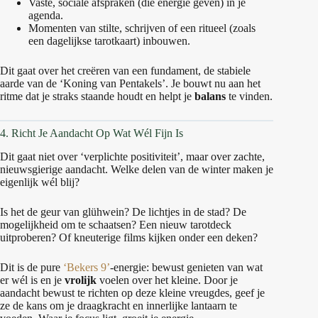
Vaste, sociale afspraken (die energie geven) in je
agenda.
Momenten van stilte, schrijven of een ritueel (zoals
een dagelijkse tarotkaart) inbouwen.
Dit gaat over het creëren van een fundament, de stabiele
aarde van de ‘Koning van Pentakels’. Je bouwt nu aan het
ritme dat je straks staande houdt en helpt je
balans
te vinden.
4. Richt Je Aandacht Op Wat Wél Fijn Is
Dit gaat niet over ‘verplichte positiviteit’, maar over zachte,
nieuwsgierige aandacht. Welke delen van de winter maken je
eigenlijk wél blij?
Is het de geur van glühwein? De lichtjes in de stad? De
mogelijkheid om te schaatsen? Een nieuw tarotdeck
uitproberen? Of kneuterige films kijken onder een deken?
Dit is de pure
‘Bekers 9’
-energie: bewust genieten van wat
er wél is en je
vrolijk
voelen over het kleine. Door je
aandacht bewust te richten op deze kleine vreugdes, geef je
ze de kans om je draagkracht en innerlijke lantaarn te