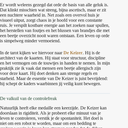
Er wordt weleens gezegd dat orde de basis van alle geluk is.
Dat klinkt misschien wat streng, bijna ascetisch, maar er zit
een nuchtere waarheid in. Net zoals een overvol huis je
visueel uitput, zorgt chaos in je hoofd voor een constante
ruis. Je verspilt kostbare energie aan het zoeken naar spullen,
het herstellen van foutjes en het blussen van brandjes die met
een beetje overzicht nooit waren ontstaan. Een leven op orde
is simpelweg minder vermoeiend.
In de tarot kijken we hiervoor naar
De Keizer
. Hij is de
architect van de kaarten. Hij staat voor structuur, discipline
en het vermogen om de touwtjes in handen te nemen. In mijn
praktijk zie ik vaak dat mensen een beetje allergisch zijn
voor deze kaart. Hij doet denken aan strenge regels en
starheid. Maar de essentie van De Keizer is juist bevrijdend:
hij schept de kaders waarbinnen jij veilig kunt bewegen.
De valkuil van de controlefreak
Natuurlijk heeft elke medaille een keerzijde. De Keizer kan
doorslaan in rigiditeit. Als je probeert elke minuut van je
leven te controleren, verstik je de spontaniteit. Het doel is
niet om een robot te worden, maar om een bedding te