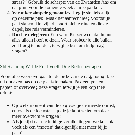
stress?” Gebruik de scherpte van de Zwaarden Aas om
dat punt voor de komende week aan te pakken.
Veranker simpele gewoontes:
Leg je sleutels altijd
op dezelfde plek. Maak het aanrecht leeg voordat je
gaat slapen. Het zijn dit soort kleine rituelen die de
dagelijkse ruis verminderen.
Durf te delegeren:
Een ware Keizer weet dat hij niet
alles alleen hoeft te doen. Waar probeer je alle ballen
zelf hoog te houden, terwijl je best om hulp mag
vragen?
Stil Staan bij Wat Je Écht Voelt: Drie Reflectievragen
Voordat je weer overgaat tot de orde van de dag, nodig ik je
uit om even pas op de plaats te maken. Pak een pen en
papier, of overweeg deze vragen terwijl je een kop thee
drinkt:
Op welk moment van de dag voel je de meeste onrust,
en wat is de kleinste stap die je kunt zetten om daar
meer overzicht te krijgen?
Als je kijkt naar je huidige verplichtingen: welke taak
voelt als een ‘moeten’ dat eigenlijk niet meer bij je
past?