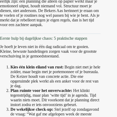
eerlijk zijn: een planning die alleen op papier werkt maar je
emotioneel uitput, houdt niemand vol. Structuur moet je
dienen, niet andersom. De Bekers Aas herinnert je eraan om
te voelen of je routines nog wel passen bij wie je bent. Als je
merkt dat je rebelleert tegen je eigen regels, dan is het tijd
voor een zachtere aanpak.
Eerste hulp bij dagelijkse chaos: 5 praktische stappen
Je hoeft je leven niet in één dag radicaal om te gooien.
Kleine, bewuste handelingen zorgen vaak voor de grootste
verschuiving in je gemoedstoestand.
Kies één klein eiland van rust:
Begin niet met je hele
zolder, maar begin met je portemonnee of je bureaula.
De Keizer houdt van concrete actie. Die ene
opgeruimde plek werkt als een anker voor de rest van
je dag.
Plan ruimte voor het onverwachte:
Het klinkt
tegenstrijdig, maar plan ‘witte tijd’ in je agenda. Tijd
waarin niets moet. Dit voorkomt dat je planning direct
instort zodra er iets onvoorziens gebeurt.
De wekelijkse check-up:
Stel jezelf op zondagavond
de vraag: “Wat gaf me afgelopen week de meeste