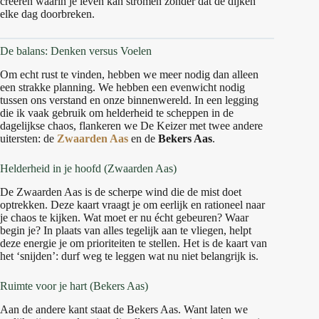
creëren waarin je leven kan stromen zonder dat de dijken
elke dag doorbreken.
De balans: Denken versus Voelen
Om echt rust te vinden, hebben we meer nodig dan alleen
een strakke planning. We hebben een evenwicht nodig
tussen ons verstand en onze binnenwereld. In een legging
die ik vaak gebruik om helderheid te scheppen in de
dagelijkse chaos, flankeren we De Keizer met twee andere
uitersten: de
Zwaarden Aas
en de
Bekers Aas
.
Helderheid in je hoofd (Zwaarden Aas)
De Zwaarden Aas is de scherpe wind die de mist doet
optrekken. Deze kaart vraagt je om eerlijk en rationeel naar
je chaos te kijken. Wat moet er nu écht gebeuren? Waar
begin je? In plaats van alles tegelijk aan te vliegen, helpt
deze energie je om prioriteiten te stellen. Het is de kaart van
het ‘snijden’: durf weg te leggen wat nu niet belangrijk is.
Ruimte voor je hart (Bekers Aas)
Aan de andere kant staat de Bekers Aas. Want laten we