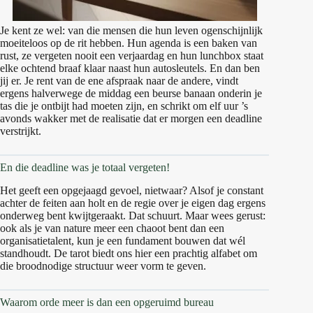
Je kent ze wel: van die mensen die hun leven ogenschijnlijk
moeiteloos op de rit hebben. Hun agenda is een baken van
rust, ze vergeten nooit een verjaardag en hun lunchbox staat
elke ochtend braaf klaar naast hun autosleutels. En dan ben
jij er. Je rent van de ene afspraak naar de andere, vindt
ergens halverwege de middag een beurse banaan onderin je
tas die je ontbijt had moeten zijn, en schrikt om elf uur ’s
avonds wakker met de realisatie dat er morgen een deadline
verstrijkt.
En die deadline was je totaal vergeten!
Het geeft een opgejaagd gevoel, nietwaar? Alsof je constant
achter de feiten aan holt en de regie over je eigen dag ergens
onderweg bent kwijtgeraakt. Dat schuurt. Maar wees gerust:
ook als je van nature meer een chaoot bent dan een
organisatietalent, kun je een fundament bouwen dat wél
standhoudt. De tarot biedt ons hier een prachtig alfabet om
die broodnodige structuur weer vorm te geven.
Waarom orde meer is dan een opgeruimd bureau