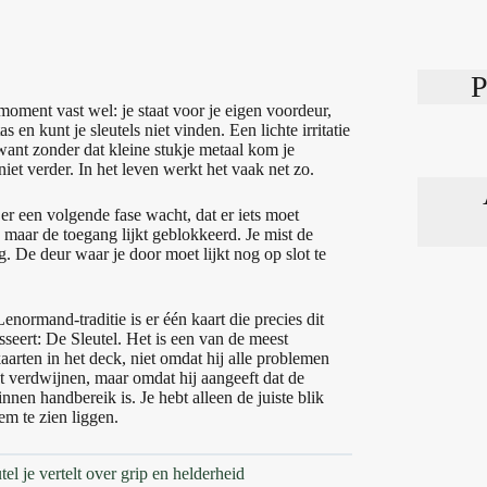
P
 moment vast wel: je staat voor je eigen voordeur,
tas en kunt je sleutels niet vinden. Een lichte irritatie
 want zonder dat kleine stukje metaal kom je
iet verder. In het leven werkt het vaak net zo.
 er een volgende fase wacht, dat er iets moet
 maar de toegang lijkt geblokkeerd. Je mist de
g. De deur waar je door moet lijkt nog op slot te
enormand-traditie is er één kaart die precies dit
sseert: De Sleutel. Het is een van de meest
aarten in het deck, niet omdat hij alle problemen
t verdwijnen, maar omdat hij aangeeft dat de
nnen handbereik is. Je hebt alleen de juiste blik
m te zien liggen.
el je vertelt over grip en helderheid