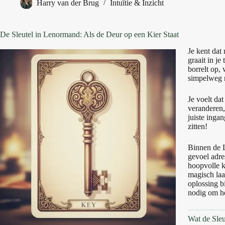
Harry van der Brug
Intuïtie & Inzicht
De Sleutel in Lenormand: Als de Deur op een Kier Staat
Je kent dat
graait in je 
borrelt op,
simpelweg n
Je voelt dat
veranderen,
juiste ingan
zitten!
Binnen de L
gevoel adre
hoopvolle k
magisch laa
oplossing bi
nodig om he
Wat de Sleut