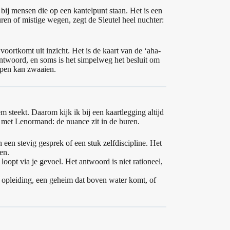
 bij mensen die op een kantelpunt staan. Het is een
en of mistige wegen, zegt de Sleutel heel nuchter:
oortkomt uit inzicht. Het is de kaart van de ‘aha-
antwoord, en soms is het simpelweg het besluit om
 open kan zwaaien.
em steekt. Daarom kijk ik bij een kaartlegging altijd
n met Lenormand: de nuance zit in de buren.
 een stevig gesprek of een stuk zelfdiscipline. Het
en.
oopt via je gevoel. Het antwoord is niet rationeel,
n opleiding, een geheim dat boven water komt, of