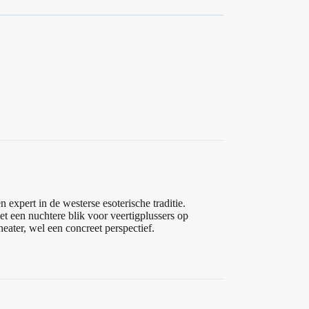
g
 expert in de westerse esoterische traditie.
t een nuchtere blik voor veertigplussers op
heater, wel een concreet perspectief.