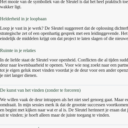
Het mooie van de symboliek van de Sleutel is dat het heel praktisch toe
wakker ligt.
Helderheid in je loopbaan
Loop je vast in je werk? De Sleutel suggereert dat de oplossing dichterbi
strategische zet of een openhartig gesprek met een leidinggevende. Het
eindelijk de middelen krijgt om dat project te laten slagen of die nieuwe r
Ruimte in je relaties
In de liefde staat de Sleutel voor openheid. Conflicten die al tijden su
deur naar kwetsbaarheid te openen. Voor wie nog zoekt naar een partner, 
tot je eigen geluk moet vinden voordat je de deur voor een ander openz
je niet langer dienen.
De kunst van het vinden (zonder te forceren)
We willen vaak de deur intrappen als het niet snel genoeg gaat. Maar ee
omdraait. In mijn sessies merk ik dat de grootste successen voortkom
en begint met kijken naar wat er al is. De Sleutel herinnert je eraan dat j
uit te vinden; je hoeft alleen maar de juiste toegang te vinden.