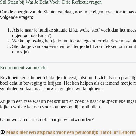
Stil Staan bij Wat Je Écht Voelt: Drie Reflectievragen
Om de energie van de Sleutel vandaag nog in je eigen leven toe te passen
volgende vragen:
Als je naar je huidige situatie kijkt, welk ‘slot’ voelt dan het mee
eigen gemoedsrust?)
Welke oplossing heb je tot nu toe genegeerd omdat deze misschien
Stel dat je vandaag één deur achter je dicht zou trekken om ruim
dan zijn?
Een moment van inzicht
Er zit betekenis in het feit dat je dit leest, juist nu. Inzicht is een prac
boel echt in beweging te krijgen. Het kan helpen als er iemand met je m
symbolen vertaalt naar jouw dagelijkse werkelijkheid.
Zit je in een fase waarin het schuurt en zoek je naar die specifieke i
kijken wat de kaarten voor jou persoonlijk onthullen.
Gaan we samen op zoek naar jouw antwoorden?
🧭
Maak hier een afspraak voor een persoonlijk Tarot- of Lenor