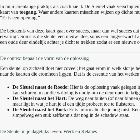
In mijn jarenlange praktijk als coach zie ik De Sleutel vaak verschijnen
kaart van
toegang
. Waar andere kaarten misschien wijzen op dichte mur
“Er is een opening.”
De betekenis van deze kaart gaat over succes, maar dan wel succes dat v
ervaring’. Soms is die sleutel een nieuw idee, soms een langverwacht 
een oude deur eindelijk achter je dicht te trekken zodat er een nieuwe
De context bepaalt de vorm van de oplossing
Een sleutel op zichzelf doet niet zoveel; het gaat erom in welk slot je h
naar de kaarten die eromheen liggen. Dat is de essentie van het werke
De Sleutel naast de Roede:
Hier is de oplossing vaak gelegen in
kan schuren, maar die wrijving is nodig om de deur open te krijg
De Sleutel naast het Hart:
De weg naar buiten (of naar binnen) l
maar ligt in wat je hart je al een tijdje probeert toe te fluisteren.
De Sleutel naast het Boek:
Er is informatie die je nog mist. Ee
simpelweg een stuk zelfkennis dat nog in de schaduw staat.
De Sleutel in je dagelijks leven: Werk en Relaties