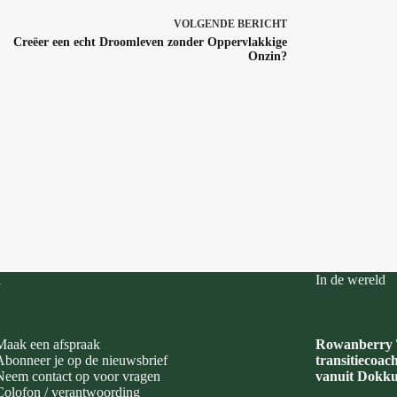
VOLGENDE
BERICHT
Creëer een echt Droomleven zonder Oppervlakkige
Onzin?
i
In de wereld
Maak een afspraak
Rowanberry T
Abonneer je op de nieuwsbrief
transitiecoac
Neem contact op voor vragen
vanuit Dokku
Colofon / verantwoording