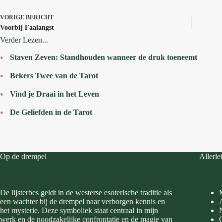
VORIGE
BERICHT
Voorbij Faalangst
Verder Lezen...
Staven Zeven: Standhouden wanneer de druk toeneemt
Bekers Twee van de Tarot
Vind je Draai in het Leven
De Geliefden in de Tarot
Op de drempel
Allerle
De lijsterbes geldt in de westerse esoterische traditie als
een wachter bij de drempel naar verborgen kennis en
het mysterie. Deze symboliek staat centraal in mijn
werk en de noodzakelijke confrontatie en de magie van