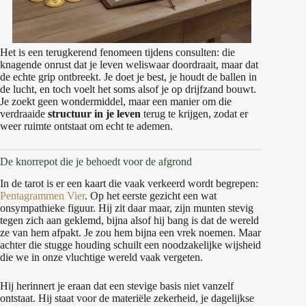
Het is een terugkerend fenomeen tijdens consulten: die
knagende onrust dat je leven weliswaar doordraait, maar dat
de echte grip ontbreekt. Je doet je best, je houdt de ballen in
de lucht, en toch voelt het soms alsof je op drijfzand bouwt.
Je zoekt geen wondermiddel, maar een manier om die
verdraaide
structuur in je leven
terug te krijgen, zodat er
weer ruimte ontstaat om echt te ademen.
De knorrepot die je behoedt voor de afgrond
In de tarot is er een kaart die vaak verkeerd wordt begrepen:
Pentagrammen Vier
. Op het eerste gezicht een wat
onsympathieke figuur. Hij zit daar maar, zijn munten stevig
tegen zich aan geklemd, bijna alsof hij bang is dat de wereld
ze van hem afpakt. Je zou hem bijna een vrek noemen. Maar
achter die stugge houding schuilt een noodzakelijke wijsheid
die we in onze vluchtige wereld vaak vergeten.
Hij herinnert je eraan dat een stevige basis niet vanzelf
ontstaat. Hij staat voor de materiële zekerheid, je dagelijkse