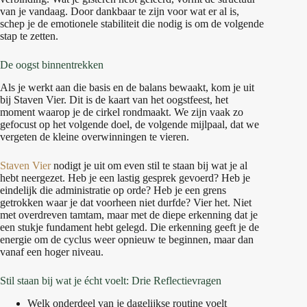
van je vandaag. Door dankbaar te zijn voor wat er al is,
schep je de emotionele stabiliteit die nodig is om de volgende
stap te zetten.
De oogst binnentrekken
Als je werkt aan die basis en de balans bewaakt, kom je uit
bij Staven Vier. Dit is de kaart van het oogstfeest, het
moment waarop je de cirkel rondmaakt. We zijn vaak zo
gefocust op het volgende doel, de volgende mijlpaal, dat we
vergeten de kleine overwinningen te vieren.
Staven Vier
nodigt je uit om even stil te staan bij wat je al
hebt neergezet. Heb je een lastig gesprek gevoerd? Heb je
eindelijk die administratie op orde? Heb je een grens
getrokken waar je dat voorheen niet durfde? Vier het. Niet
met overdreven tamtam, maar met de diepe erkenning dat je
een stukje fundament hebt gelegd. Die erkenning geeft je de
energie om de cyclus weer opnieuw te beginnen, maar dan
vanaf een hoger niveau.
Stil staan bij wat je écht voelt: Drie Reflectievragen
Welk onderdeel van je dagelijkse routine voelt