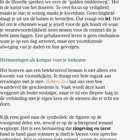
In de filosofie spreken we over de ‘gulden middenweg’. Het
is de kunst van het doseren. Te veel focus op veiligheid
maakt je star; te weinig maakt je kwetsbaar. Gerechtigheid
daagt je uit om de balans te herstellen. Dat vraagt om
lef
. Het
lef om te erkennen waar je jezelf voor de gek houdt en waar
je verantwoordelijkheid moet nemen voor de rommel die je
hebt laten liggen. Een gebalanceerd leven is geen eindstation
waar je op een dag arriveert, maar een voortdurende
afweging van je daden en hun gevolgen.
Herinneringen als kompas voor je toekomst
Het bouwen aan een betekenisvol bestaan is niet alleen een
kwestie van vooruitkijken. Je draagt een hele rugzak aan
ervaringen met je mee.
Bekers Zes
laat ons zien hoe
waardevol die geschiedenis is. Vaak wordt deze kaart
weggezet als louter nostalgie, maar er zit een diepere laag in:
de verbinding met je eigen kern en de mensen die er echt toe
doen.
Kijk eens goed naar de symboliek: de figuren op de
voorgrond delen iets, terwijl er op de achtergrond iemand
wegloopt. Het is een herinnering dat
zingeving en tarot
hand in hand gaan wanneer je durft te kiezen voor oprechte
verbinding. Wat je gisteren hebt geleerd, vormt de structuur