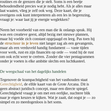
routines en de grenzen die je stelt. Soms is een beetje
behoudendheid precies wat je nodig hebt. Als je alles maar
laat waaien, vlieg je zelf ook weg. Deze kaart, die je
overigens ook kunt interpreteren als een les in begrenzing,
vraagt je: waar laat jij je energie weglekken?
Neem het voorbeeld van een man die ik onlangs sprak. Hij
was een creatieve geest, altijd bezig met nieuwe plannen,
maar hij voelde zich constant opgejaagd en leeg. Pas toen hij
de
structuur in je leven
niet langer zag als een gevangenis,
maar als een verduveld handig fundament — vaste tijden
voor werk, rust en zijn financiën op orde — vond hij de rust
om ook echt weer te creëren. Zonder die vier pentagrammen
onder je voeten is elke ambitie slechts een luchtkasteel.
De weegschaal van het dagelijks handelen
Tegenover de krampachtigheid van het vasthouden staat
Gerechtigheid
, de elfde kaart van de Grote Arcana. Dit is
geen abstract juridisch concept, maar een directe spiegel.
Gerechtigheid vraagt je om met een eerlijke, nuchtere blik
naar je eigen keuzes te kijken. Wat je zaait, dat oogst je — zo
simpel en zo meedogenloos is het soms.