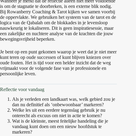
Wanneer je merkt dat de reflectie alleen niet meer voldoende
is om de stagnatie te doorbreken, is een externe blik nodig.
Bij Rowanberry Coaching & Tarot kijken we samen voorbij
de oppervlakte. We gebruiken het systeem van de tarot en de
logica van de Qabalah om de blokkades in je levensloop
nauwkeurig te lokaliseren. Dit is geen inspiratiesessie, maar
een zakelijke en nuchtere analyse van de krachten die jouw
bewegingsvrijheid beperken.
Je bent op een punt gekomen waarop je weet dat je niet meer
kunt teren op oude successen of kunt blijven kniezen over
oude fouten. Het is tijd voor een helder inzicht dat de weg
vrijmaakt voor de volgende fase van je professionele en
persoonlijke leven.
Reflectie voor vandaag
Als je verleden een landkaart was, welk gebied zou je
dan nu definitief als ‘onbewoonbaar’ markeren?
Welke les uit een eerdere tegenslag gebruik je nu
onterecht als excuus om niet in actie te komen?
Wat is de kleinste, meest feitelijke handeling die je
vandaag kunt doen om een nieuw hoofdstuk te
markeren?