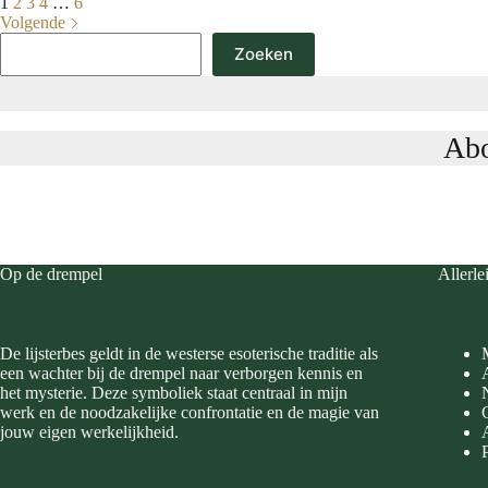
1
2
3
4
…
6
Volgende
Zoeken
Zoeken
Abo
Op de drempel
Allerle
De lijsterbes geldt in de westerse esoterische traditie als
een wachter bij de drempel naar verborgen kennis en
het mysterie. Deze symboliek staat centraal in mijn
werk en de noodzakelijke confrontatie en de magie van
jouw eigen werkelijkheid.