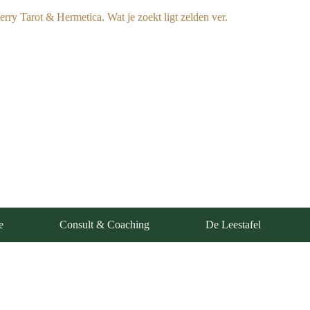
e
Consult & Coaching
De Leestafel