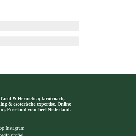
arot & Hermetica; tarotcoach,
hing & esoterische expertise. Online
m, Friesland voor heel Nederland.
op Instagram
edIn profiel