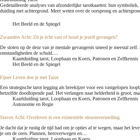
Gedetailleerde analyses van afzonderlijke tarotkaarten: hun symboliek, 
duiding met achtergrond. Meer weten over de oorsprong en achtergron
Het Beeld en de Spiegel
Zwaarden Acht: Zit je écht vast of houd je jezelf gevangen?
De sloten op de deur van je mentale gevangenis smeed je meestal zelf. Je 
omstandigheden de schuld.…
Kaartduiding tarot
,
Loopbaan en Koers
,
Patronen en Zelfkennis
Het Beeld en de Spiegel
Fijner Leven doe je met Tarot
Een strategische tarot legging als breekijzer voor een vastgelopen loopb
hetzelfde doodlopende pad. Het verlangen naar helderheid is groot, m
Kaartduiding tarot
,
Loopbaan en Koers
,
Patronen en Zelfkennis
Autonomie en Regie
Staven Acht: Overleven in een existentiële stroomversnelling
Je dacht dat je rustig de tijd had om je opties af te wegen, maar het le
je om de oren. Plannen, heroverwegen en…
Kaartduiding tarot
,
Loopbaan en Koers