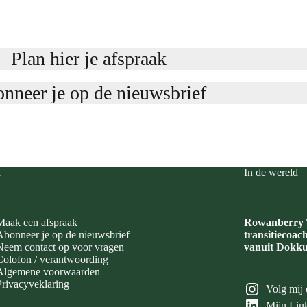
Plan hier je afspraak
nneer je op de nieuwsbrief
i
In de wereld
Maak een afspraak
Rowanberry T
Abonneer je op de nieuwsbrief
transitiecoac
Neem contact op voor vragen
vanuit Dokku
Colofon / verantwoording
Algemene voorwaarden
Privacyveklaring
Volg mij 
Mijn Link