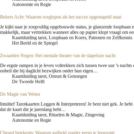
Autonomie en Regie
Bekers Acht: Waarom weglopen als het succes opgestapeld staat
Je kijkt naar je zorgvuldig opgebouwde status, je glanzende loopbaan en
makkelijk, maar vertrekken wanneer alles op papier klopt vraagt om e
Kaartduiding tarot
,
Loopbaan en Koers
,
Patronen en Zelfkennis
Het Beeld en de Spiegel
Zwaarden Negen: Het mentale theater van de slapeloze nacht
De ergste rampen in je leven voltrekken zich tussen twee uur ’s nachts 
onheil die bij daglicht bezwijken onder hun eigen…
Kaartduiding tarot
,
Onrust & Genoegen
De Tweede Helft
De Magie van Weten
Intuïtief Tarotkaarten Leggen & Interpreteren! Je bent niet gek. Je heb
dat de kaart die je jarenlang hebt…
Kaartduiding tarot
,
Rituelen & Magie
,
Zingeving
Autonomie en Regie
Chesed betekenis: Waarom gulheid zonder grens je leegzuigt