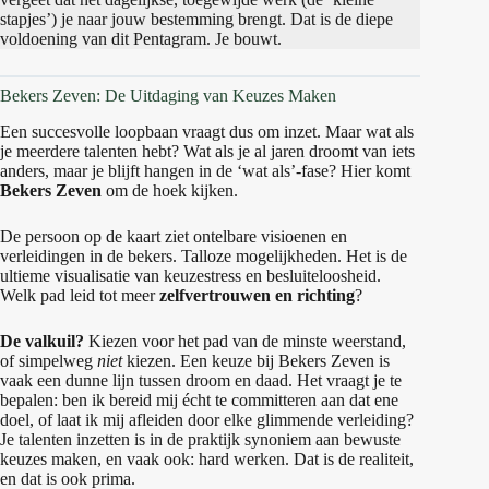
stapjes’) je naar jouw bestemming brengt. Dat is de diepe
voldoening van dit Pentagram. Je bouwt.
Bekers Zeven: De Uitdaging van Keuzes Maken
Een succesvolle loopbaan vraagt dus om inzet. Maar wat als
je meerdere talenten hebt? Wat als je al jaren droomt van iets
anders, maar je blijft hangen in de ‘wat als’-fase? Hier komt
Bekers Zeven
om de hoek kijken.
De persoon op de kaart ziet ontelbare visioenen en
verleidingen in de bekers. Talloze mogelijkheden. Het is de
ultieme visualisatie van keuzestress en besluiteloosheid.
Welk pad leid tot meer
zelfvertrouwen en richting
?
De valkuil?
Kiezen voor het pad van de minste weerstand,
of simpelweg
niet
kiezen. Een keuze bij Bekers Zeven is
vaak een dunne lijn tussen droom en daad. Het vraagt je te
bepalen: ben ik bereid mij écht te committeren aan dat ene
doel, of laat ik mij afleiden door elke glimmende verleiding?
Je talenten inzetten is in de praktijk synoniem aan bewuste
keuzes maken, en vaak ook: hard werken. Dat is de realiteit,
en dat is ook prima.