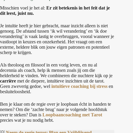
Misschien voel je het al:
Er zit betekenis in het feit dat je
dit leest, juist nu.
Je intuïtie heeft je hier gebracht, maar inzicht alleen is niet
genoeg. De afstand tussen ‘ik wil verandering’ en ‘ik doe
verandering’ is vaak lastig te overbruggen, vooral wanneer je
vastloopt in keuzes en onzekerheid. Het vraagt om een
externe, heldere blik om jouw eigen patronen en potentieel
scherp te krijgen.
Als theoloog en filosoof in een vorig leven, en nu al
decennia als coach, help ik mensen zoals jij om die
helderheid te vinden. We combineren die nuchtere kijk op je
carrière
met de diepere, intuïtieve inzichten uit de tarot.
Geen zweverig gedoe, wel
intuïtieve coaching bij stress
en
besluiteloosheid.
Ben je klaar om de regie over je loopbaan écht in handen te
nemen? Om die ‘zachte brug’ naar je volgende hoofdstuk
over te steken? Dan is
Loopbaancoaching met Tarot
precies wat je nu nodig hebt.
💡
Neem de regie terug: Plan een Vrijblijvend