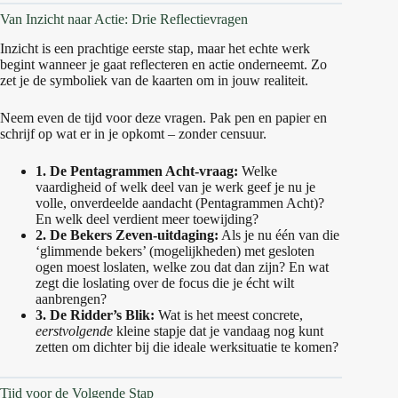
Van Inzicht naar Actie: Drie Reflectievragen
Inzicht is een prachtige eerste stap, maar het echte werk
begint wanneer je gaat reflecteren en actie onderneemt. Zo
zet je de symboliek van de kaarten om in jouw realiteit.
Neem even de tijd voor deze vragen. Pak pen en papier en
schrijf op wat er in je opkomt – zonder censuur.
1. De Pentagrammen Acht-vraag:
Welke
vaardigheid of welk deel van je werk geef je nu je
volle, onverdeelde aandacht (Pentagrammen Acht)?
En welk deel verdient meer toewijding?
2. De Bekers Zeven-uitdaging:
Als je nu één van die
‘glimmende bekers’ (mogelijkheden) met gesloten
ogen moest loslaten, welke zou dat dan zijn? En wat
zegt die loslating over de focus die je écht wilt
aanbrengen?
3. De Ridder’s Blik:
Wat is het meest concrete,
eerstvolgende
kleine stapje dat je vandaag nog kunt
zetten om dichter bij die ideale werksituatie te komen?
Tijd voor de Volgende Stap