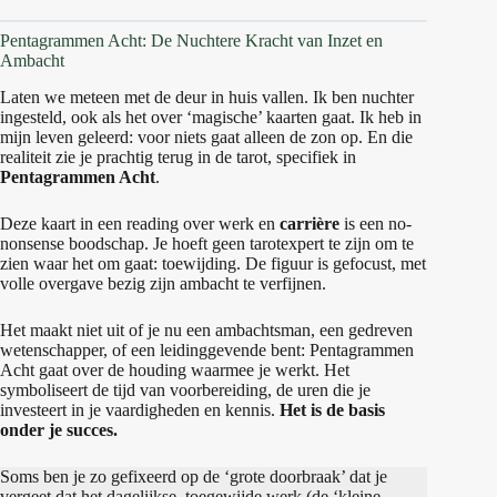
Pentagrammen Acht: De Nuchtere Kracht van Inzet en
Ambacht
Laten we meteen met de deur in huis vallen. Ik ben nuchter
ingesteld, ook als het over ‘magische’ kaarten gaat. Ik heb in
mijn leven geleerd: voor niets gaat alleen de zon op. En die
realiteit zie je prachtig terug in de tarot, specifiek in
Pentagrammen Acht
.
Deze kaart in een reading over werk en
carrière
is een no-
nonsense boodschap. Je hoeft geen tarotexpert te zijn om te
zien waar het om gaat: toewijding. De figuur is gefocust, met
volle overgave bezig zijn ambacht te verfijnen.
Het maakt niet uit of je nu een ambachtsman, een gedreven
wetenschapper, of een leidinggevende bent: Pentagrammen
Acht gaat over de houding waarmee je werkt. Het
symboliseert de tijd van voorbereiding, de uren die je
investeert in je vaardigheden en kennis.
Het is de basis
onder je succes.
Soms ben je zo gefixeerd op de ‘grote doorbraak’ dat je
vergeet dat het dagelijkse, toegewijde werk (de ‘kleine