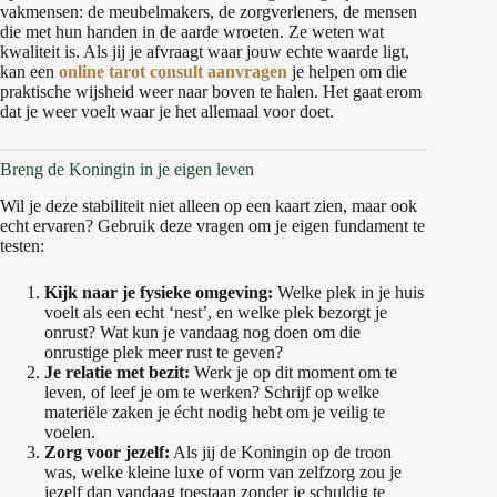
vakmensen: de meubelmakers, de zorgverleners, de mensen
die met hun handen in de aarde wroeten. Ze weten wat
kwaliteit is. Als jij je afvraagt waar jouw echte waarde ligt,
kan een
online tarot consult aanvragen
je helpen om die
praktische wijsheid weer naar boven te halen. Het gaat erom
dat je weer voelt waar je het allemaal voor doet.
Breng de Koningin in je eigen leven
Wil je deze stabiliteit niet alleen op een kaart zien, maar ook
echt ervaren? Gebruik deze vragen om je eigen fundament te
testen:
Kijk naar je fysieke omgeving:
Welke plek in je huis
voelt als een echt ‘nest’, en welke plek bezorgt je
onrust? Wat kun je vandaag nog doen om die
onrustige plek meer rust te geven?
Je relatie met bezit:
Werk je op dit moment om te
leven, of leef je om te werken? Schrijf op welke
materiële zaken je écht nodig hebt om je veilig te
voelen.
Zorg voor jezelf:
Als jij de Koningin op de troon
was, welke kleine luxe of vorm van zelfzorg zou je
jezelf dan vandaag toestaan zonder je schuldig te