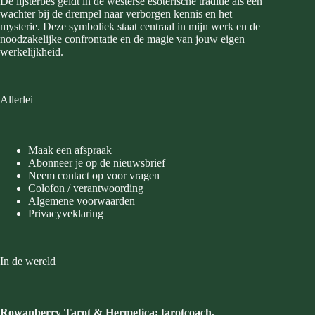
De lijsterbes geldt in de westerse esoterische traditie als een
wachter bij de drempel naar verborgen kennis en het
mysterie. Deze symboliek staat centraal in mijn werk en de
noodzakelijke confrontatie en de magie van jouw eigen
werkelijkheid.
Allerlei
Maak een afspraak
Abonneer je op de nieuwsbrief
Neem contact op voor vragen
Colofon / verantwoording
Algemene voorwaarden
Privacyveklaring
In de wereld
Rowanberry Tarot & Hermetica; tarotcoach,