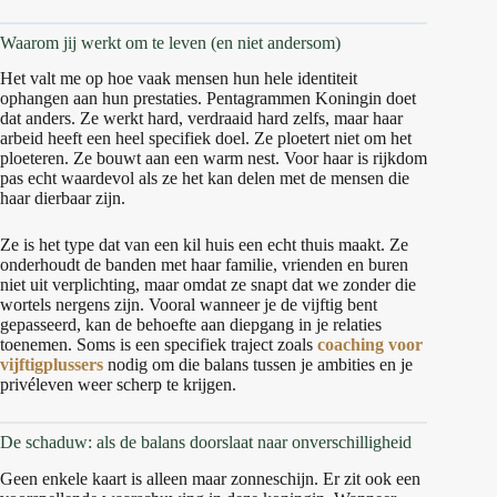
Waarom jij werkt om te leven (en niet andersom)
Het valt me op hoe vaak mensen hun hele identiteit
ophangen aan hun prestaties. Pentagrammen Koningin doet
dat anders. Ze werkt hard, verdraaid hard zelfs, maar haar
arbeid heeft een heel specifiek doel. Ze ploetert niet om het
ploeteren. Ze bouwt aan een warm nest. Voor haar is rijkdom
pas echt waardevol als ze het kan delen met de mensen die
haar dierbaar zijn.
Ze is het type dat van een kil huis een echt thuis maakt. Ze
onderhoudt de banden met haar familie, vrienden en buren
niet uit verplichting, maar omdat ze snapt dat we zonder die
wortels nergens zijn. Vooral wanneer je de vijftig bent
gepasseerd, kan de behoefte aan diepgang in je relaties
toenemen. Soms is een specifiek traject zoals
coaching voor
vijftigplussers
nodig om die balans tussen je ambities en je
privéleven weer scherp te krijgen.
De schaduw: als de balans doorslaat naar onverschilligheid
Geen enkele kaart is alleen maar zonneschijn. Er zit ook een