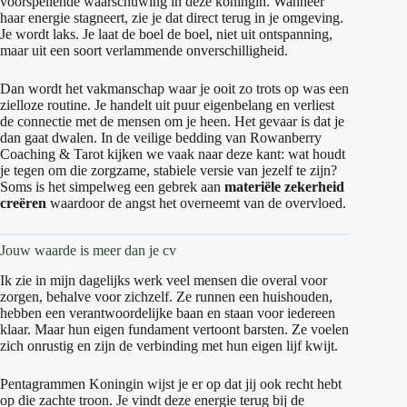
voorspellende waarschuwing in deze koningin. Wanneer
haar energie stagneert, zie je dat direct terug in je omgeving.
Je wordt laks. Je laat de boel de boel, niet uit ontspanning,
maar uit een soort verlammende onverschilligheid.
Dan wordt het vakmanschap waar je ooit zo trots op was een
zielloze routine. Je handelt uit puur eigenbelang en verliest
de connectie met de mensen om je heen. Het gevaar is dat je
dan gaat dwalen. In de veilige bedding van Rowanberry
Coaching & Tarot kijken we vaak naar deze kant: wat houdt
je tegen om die zorgzame, stabiele versie van jezelf te zijn?
Soms is het simpelweg een gebrek aan
materiële zekerheid
creëren
waardoor de angst het overneemt van de overvloed.
Jouw waarde is meer dan je cv
Ik zie in mijn dagelijks werk veel mensen die overal voor
zorgen, behalve voor zichzelf. Ze runnen een huishouden,
hebben een verantwoordelijke baan en staan voor iedereen
klaar. Maar hun eigen fundament vertoont barsten. Ze voelen
zich onrustig en zijn de verbinding met hun eigen lijf kwijt.
Pentagrammen Koningin wijst je er op dat jij ook recht hebt
op die zachte troon. Je vindt deze energie terug bij de