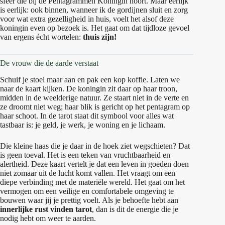
sfeer die bij de Pentagrammen Koningin hoort. Maar eerlijk
is eerlijk: ook binnen, wanneer ik de gordijnen sluit en zorg
voor wat extra gezelligheid in huis, voelt het alsof deze
koningin even op bezoek is. Het gaat om dat tijdloze gevoel
van ergens écht wortelen:
thuis zijn!
De vrouw die de aarde verstaat
Schuif je stoel maar aan en pak een kop koffie. Laten we
naar de kaart kijken. De koningin zit daar op haar troon,
midden in de weelderige natuur. Ze staart niet in de verte en
ze droomt niet weg; haar blik is gericht op het pentagram op
haar schoot. In de tarot staat dit symbool voor alles wat
tastbaar is: je geld, je werk, je woning en je lichaam.
Die kleine haas die je daar in de hoek ziet wegschieten? Dat
is geen toeval. Het is een teken van vruchtbaarheid en
alertheid. Deze kaart vertelt je dat een leven in goeden doen
niet zomaar uit de lucht komt vallen. Het vraagt om een
diepe verbinding met de materiële wereld. Het gaat om het
vermogen om een veilige en comfortabele omgeving te
bouwen waar jij je prettig voelt. Als je behoefte hebt aan
innerlijke rust vinden tarot
, dan is dit de energie die je
nodig hebt om weer te aarden.