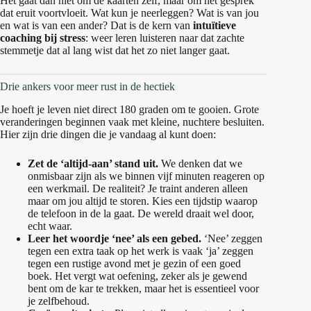
Het gaat dan niet om de kaarten zelf, maar om het gesprek
dat eruit voortvloeit. Wat kun je neerleggen? Wat is van jou
en wat is van een ander? Dat is de kern van
intuïtieve
coaching bij stress
: weer leren luisteren naar dat zachte
stemmetje dat al lang wist dat het zo niet langer gaat.
Drie ankers voor meer rust in de hectiek
Je hoeft je leven niet direct 180 graden om te gooien. Grote
veranderingen beginnen vaak met kleine, nuchtere besluiten.
Hier zijn drie dingen die je vandaag al kunt doen:
Zet de ‘altijd-aan’ stand uit.
We denken dat we
onmisbaar zijn als we binnen vijf minuten reageren op
een werkmail. De realiteit? Je traint anderen alleen
maar om jou altijd te storen. Kies een tijdstip waarop
de telefoon in de la gaat. De wereld draait wel door,
echt waar.
Leer het woordje ‘nee’ als een gebed.
‘Nee’ zeggen
tegen een extra taak op het werk is vaak ‘ja’ zeggen
tegen een rustige avond met je gezin of een goed
boek. Het vergt wat oefening, zeker als je gewend
bent om de kar te trekken, maar het is essentieel voor
je zelfbehoud.