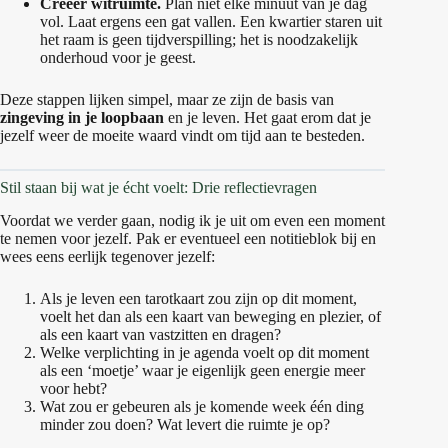
Creëer witruimte.
Plan niet elke minuut van je dag
vol. Laat ergens een gat vallen. Een kwartier staren uit
het raam is geen tijdverspilling; het is noodzakelijk
onderhoud voor je geest.
Deze stappen lijken simpel, maar ze zijn de basis van
zingeving in je loopbaan
en je leven. Het gaat erom dat je
jezelf weer de moeite waard vindt om tijd aan te besteden.
Stil staan bij wat je écht voelt: Drie reflectievragen
Voordat we verder gaan, nodig ik je uit om even een moment
te nemen voor jezelf. Pak er eventueel een notitieblok bij en
wees eens eerlijk tegenover jezelf:
Als je leven een tarotkaart zou zijn op dit moment,
voelt het dan als een kaart van beweging en plezier, of
als een kaart van vastzitten en dragen?
Welke verplichting in je agenda voelt op dit moment
als een ‘moetje’ waar je eigenlijk geen energie meer
voor hebt?
Wat zou er gebeuren als je komende week één ding
minder zou doen? Wat levert die ruimte je op?