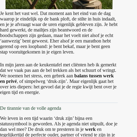
Je kent het vast wel. Dat moment aan het eind van de dag
waarop je eindelijk op de bank ploft, de stilte in huis indaalt,
en je je afvraagt waar de uren eigenlijk gebleven zijn. Je hebt
hard gewerkt, de mailtjes zijn beantwoord en de
boodschappen zijn gedaan, maar het voelt niet alsof je echt
‘aanwezig’ bent geweest. Eher alsof je een marathon hebt
gerend op een loopband: je bent bekaf, maar je bent geen
stap vooruitgekomen in je eigen leven.
In mijn jaren aan de keukentafel met cliënten heb ik gemerkt
dat we vaak pas aan de bel trekken als het schuurt of wringt.
We noemen het stress, een gebrek aan
balans tussen werk
en privé
, of simpelweg ‘druk-zijn’. Maar eigenlijk gaat het
over iets diepers: het gevoel dat je de regie kwijt bent over je
eigen tijd en energie.
De tirannie van de volle agenda
We leven in een tijd waarin ‘druk zijn’ bijna een
statussymbool is geworden. Als je agenda niet uitpuilt, doe je
dan wel mee? De druk om te presteren in je
werk
en
tegelijkertijd de perfecte ouder, partner of vriend te zijn in je