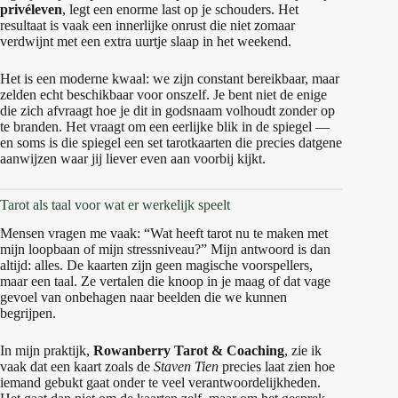
privéleven
, legt een enorme last op je schouders. Het
resultaat is vaak een innerlijke onrust die niet zomaar
verdwijnt met een extra uurtje slaap in het weekend.
Het is een moderne kwaal: we zijn constant bereikbaar, maar
zelden echt beschikbaar voor onszelf. Je bent niet de enige
die zich afvraagt hoe je dit in godsnaam volhoudt zonder op
te branden. Het vraagt om een eerlijke blik in de spiegel —
en soms is die spiegel een set tarotkaarten die precies datgene
aanwijzen waar jij liever even aan voorbij kijkt.
Tarot als taal voor wat er werkelijk speelt
Mensen vragen me vaak: “Wat heeft tarot nu te maken met
mijn loopbaan of mijn stressniveau?” Mijn antwoord is dan
altijd: alles. De kaarten zijn geen magische voorspellers,
maar een taal. Ze vertalen die knoop in je maag of dat vage
gevoel van onbehagen naar beelden die we kunnen
begrijpen.
In mijn praktijk,
Rowanberry Tarot & Coaching
, zie ik
vaak dat een kaart zoals de
Staven Tien
precies laat zien hoe
iemand gebukt gaat onder te veel verantwoordelijkheden.