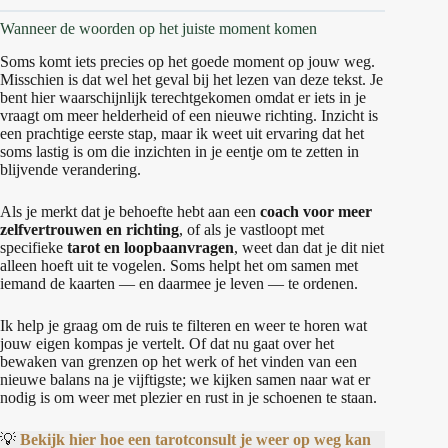
Wanneer de woorden op het juiste moment komen
Soms komt iets precies op het goede moment op jouw weg.
Misschien is dat wel het geval bij het lezen van deze tekst. Je
bent hier waarschijnlijk terechtgekomen omdat er iets in je
vraagt om meer helderheid of een nieuwe richting. Inzicht is
een prachtige eerste stap, maar ik weet uit ervaring dat het
soms lastig is om die inzichten in je eentje om te zetten in
blijvende verandering.
Als je merkt dat je behoefte hebt aan een
coach voor meer
zelfvertrouwen en richting
, of als je vastloopt met
specifieke
tarot en loopbaanvragen
, weet dan dat je dit niet
alleen hoeft uit te vogelen. Soms helpt het om samen met
iemand de kaarten — en daarmee je leven — te ordenen.
Ik help je graag om de ruis te filteren en weer te horen wat
jouw eigen kompas je vertelt. Of dat nu gaat over het
bewaken van grenzen op het werk of het vinden van een
nieuwe balans na je vijftigste; we kijken samen naar wat er
nodig is om weer met plezier en rust in je schoenen te staan.
💡
Bekijk hier hoe een tarotconsult je weer op weg kan