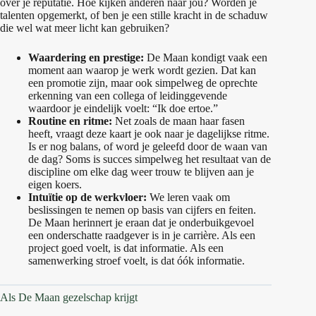
over je reputatie. Hoe kijken anderen naar jou? Worden je
talenten opgemerkt, of ben je een stille kracht in de schaduw
die wel wat meer licht kan gebruiken?
Waardering en prestige:
De Maan kondigt vaak een
moment aan waarop je werk wordt gezien. Dat kan
een promotie zijn, maar ook simpelweg de oprechte
erkenning van een collega of leidinggevende
waardoor je eindelijk voelt: “Ik doe ertoe.”
Routine en ritme:
Net zoals de maan haar fasen
heeft, vraagt deze kaart je ook naar je dagelijkse ritme.
Is er nog balans, of word je geleefd door de waan van
de dag? Soms is succes simpelweg het resultaat van de
discipline om elke dag weer trouw te blijven aan je
eigen koers.
Intuïtie op de werkvloer:
We leren vaak om
beslissingen te nemen op basis van cijfers en feiten.
De Maan herinnert je eraan dat je onderbuikgevoel
een onderschatte raadgever is in je carrière. Als een
project goed voelt, is dat informatie. Als een
samenwerking stroef voelt, is dat óók informatie.
Als De Maan gezelschap krijgt