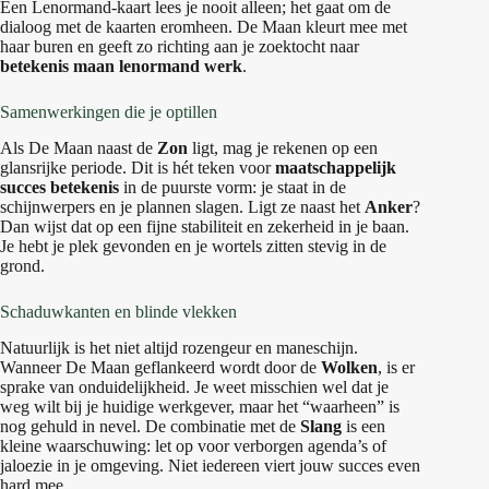
Een Lenormand-kaart lees je nooit alleen; het gaat om de
dialoog met de kaarten eromheen. De Maan kleurt mee met
haar buren en geeft zo richting aan je zoektocht naar
betekenis maan lenormand werk
.
Samenwerkingen die je optillen
Als De Maan naast de
Zon
ligt, mag je rekenen op een
glansrijke periode. Dit is hét teken voor
maatschappelijk
succes betekenis
in de puurste vorm: je staat in de
schijnwerpers en je plannen slagen. Ligt ze naast het
Anker
?
Dan wijst dat op een fijne stabiliteit en zekerheid in je baan.
Je hebt je plek gevonden en je wortels zitten stevig in de
grond.
Schaduwkanten en blinde vlekken
Natuurlijk is het niet altijd rozengeur en maneschijn.
Wanneer De Maan geflankeerd wordt door de
Wolken
, is er
sprake van onduidelijkheid. Je weet misschien wel dat je
weg wilt bij je huidige werkgever, maar het “waarheen” is
nog gehuld in nevel. De combinatie met de
Slang
is een
kleine waarschuwing: let op voor verborgen agenda’s of
jaloezie in je omgeving. Niet iedereen viert jouw succes even
hard mee.