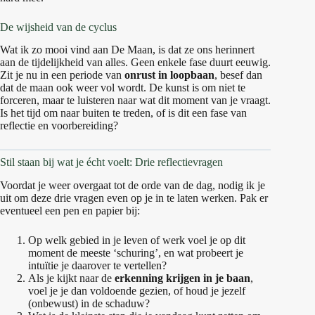
De wijsheid van de cyclus
Wat ik zo mooi vind aan De Maan, is dat ze ons herinnert
aan de tijdelijkheid van alles. Geen enkele fase duurt eeuwig.
Zit je nu in een periode van
onrust in loopbaan
, besef dan
dat de maan ook weer vol wordt. De kunst is om niet te
forceren, maar te luisteren naar wat dit moment van je vraagt.
Is het tijd om naar buiten te treden, of is dit een fase van
reflectie en voorbereiding?
Stil staan bij wat je écht voelt: Drie reflectievragen
Voordat je weer overgaat tot de orde van de dag, nodig ik je
uit om deze drie vragen even op je in te laten werken. Pak er
eventueel een pen en papier bij:
Op welk gebied in je leven of werk voel je op dit
moment de meeste ‘schuring’, en wat probeert je
intuïtie je daarover te vertellen?
Als je kijkt naar de
erkenning krijgen in je baan
,
voel je je dan voldoende gezien, of houd je jezelf
(onbewust) in de schaduw?