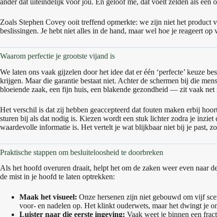
ander dat uiteindelijk voor jou. En geloof me, dat voelt zelden als een
Zoals Stephen Covey ooit treffend opmerkte: we zijn niet het product
beslissingen. Je hebt niet alles in de hand, maar wel hoe je reageert op
Waarom perfectie je grootste vijand is
We laten ons vaak gijzelen door het idee dat er één ‘perfecte’ keuze be
krijgen. Maar die garantie bestaat niet. Achter de schermen bij die men
bloeiende zaak, een fijn huis, een blakende gezondheid — zit vaak net z
Het verschil is dat zij hebben geaccepteerd dat fouten maken erbij hoo
sturen bij als dat nodig is. Kiezen wordt een stuk lichter zodra je inzi
waardevolle informatie is. Het vertelt je wat blijkbaar niet bij je past, zo
Praktische stappen om besluiteloosheid te doorbreken
Als het hoofd overuren draait, helpt het om de zaken weer even naar d
de mist in je hoofd te laten optrekken:
Maak het visueel:
Onze hersenen zijn niet gebouwd om vijf scenar
voor- en nadelen op. Het klinkt ouderwets, maar het dwingt je o
Luister naar die eerste ingeving:
Vaak weet je binnen een fracti