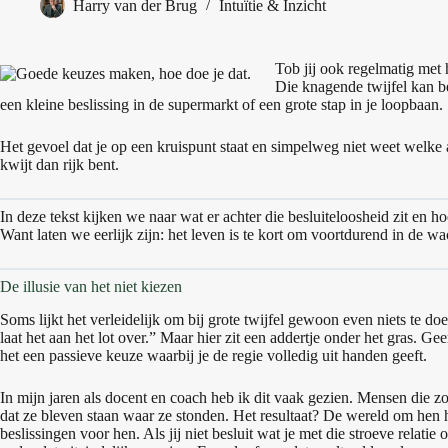
Harry van der Brug
Intuïtie & Inzicht
Tob jij ook regelmatig met 
Die knagende twijfel kan b
een kleine beslissing in de supermarkt of een grote stap in je loopbaan.
Het gevoel dat je op een kruispunt staat en simpelweg niet weet welke afs
kwijt dan rijk bent.
In deze tekst kijken we naar wat er achter die besluiteloosheid zit en ho
Want laten we eerlijk zijn: het leven is te kort om voortdurend in de wa
De illusie van het niet kiezen
Soms lijkt het verleidelijk om bij grote twijfel gewoon even niets te do
laat het aan het lot over.” Maar hier zit een addertje onder het gras. 
het een passieve keuze waarbij je de regie volledig uit handen geeft.
In mijn jaren als docent en coach heb ik dit vaak gezien. Mensen die z
dat ze bleven staan waar ze stonden. Het resultaat? De wereld om hen
beslissingen voor hen. Als jij niet besluit wat je met die stroeve relatie