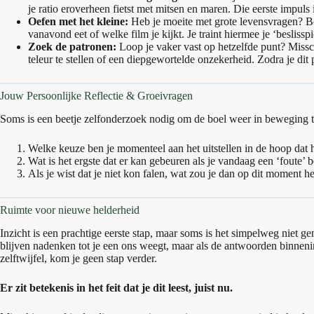
je ratio eroverheen fietst met mitsen en maren. Die eerste impuls i
Oefen met het kleine:
Heb je moeite met grote levensvragen? Beg
vanavond eet of welke film je kijkt. Je traint hiermee je ‘beslisspi
Zoek de patronen:
Loop je vaker vast op hetzelfde punt? Missc
teleur te stellen of een diepgewortelde onzekerheid. Zodra je dit p
Jouw Persoonlijke Reflectie & Groeivragen
Soms is een beetje zelfonderzoek nodig om de boel weer in beweging t
Welke keuze ben je momenteel aan het uitstellen in de hoop dat 
Wat is het ergste dat er kan gebeuren als je vandaag een ‘foute’ b
Als je wist dat je niet kon falen, wat zou je dan op dit moment het
Ruimte voor nieuwe helderheid
Inzicht is een prachtige eerste stap, maar soms is het simpelweg niet 
blijven nadenken tot je een ons weegt, maar als de antwoorden binneni
zelftwijfel, kom je geen stap verder.
Er zit betekenis in het feit dat je dit leest, juist nu.