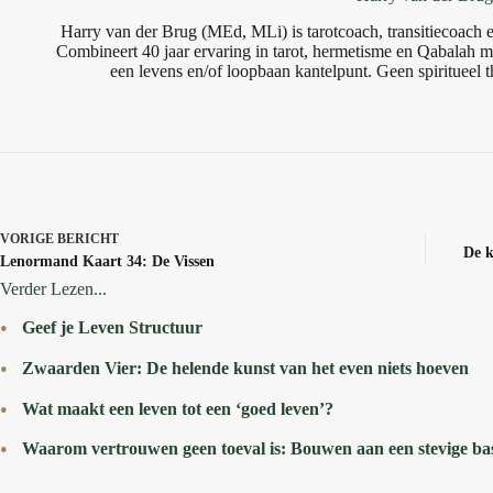
Harry van der Brug (MEd, MLi) is tarotcoach, transitiecoach en
Combineert 40 jaar ervaring in tarot, hermetisme en Qabalah me
een levens en/of loopbaan kantelpunt. Geen spiritueel t
VORIGE
BERICHT
De k
Lenormand Kaart 34: De Vissen
Verder Lezen...
Geef je Leven Structuur
Zwaarden Vier: De helende kunst van het even niets hoeven
Wat maakt een leven tot een ‘goed leven’?
Waarom vertrouwen geen toeval is: Bouwen aan een stevige bas