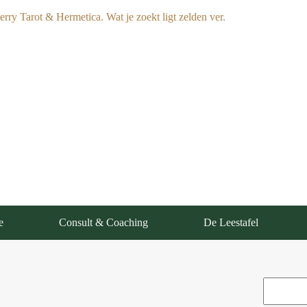
e
Consult & Coaching
De Leestafel
Zoeken