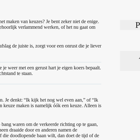
het maken van keuzes? Je bent zeker niet de enige.
P
ehoorlijk verlammend werken, of het nu gaat om
lag de juiste is, zorgt voor een onrust die je liever
e je weer met een gerust hart je eigen koers bepaalt.
chtstand te staan.
en. Je denkt: “Ik kijk het nog wel even aan,” of “Ik
Geen keuze maken is namelijk óók een keuze. Alleen is
o bang waren om de verkeerde richting op te gaan,
 heen draaide door en anderen namen de
 of die doodlopende baan wilt, dan doet de tijd of de