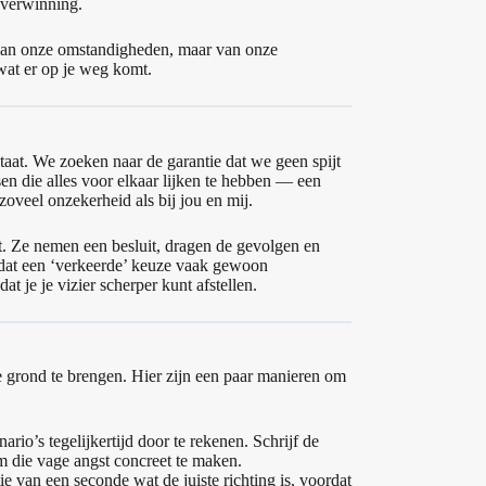
 overwinning.
 van onze omstandigheden, maar van onze
 wat er op je weg komt.
staat. We zoeken naar de garantie dat we geen spijt
sen die alles voor elkaar lijken te hebben — een
oveel onzekerheid als bij jou en mij.
rt. Ze nemen een besluit, dragen de gevolgen en
et dat een ‘verkeerde’ keuze vaak gewoon
dat je je vizier scherper kunt afstellen.
e grond te brengen. Hier zijn een paar manieren om
io’s tegelijkertijd door te rekenen. Schrijf de
m die vage angst concreet te maken.
e van een seconde wat de juiste richting is, voordat