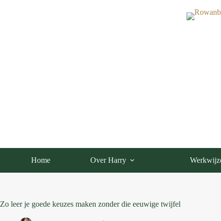
Ga
naar
de
inhoud
Home
Over Harry
Werkwijz
Zo leer je goede keuzes maken zonder die eeuwige twijfel