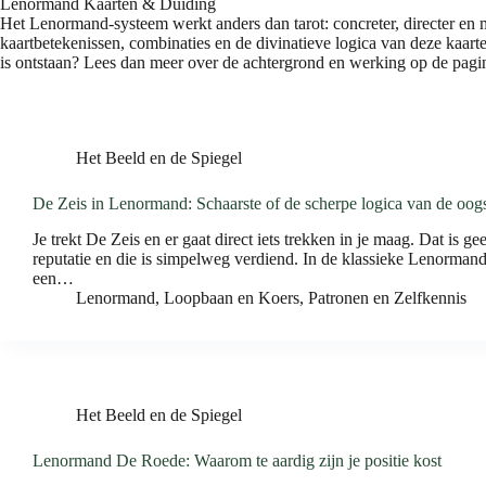
Lenormand Kaarten & Duiding
Het Lenormand-systeem werkt anders dan tarot: concreter, directer en 
kaartbetekenissen, combinaties en de divinatieve logica van deze kaarten
is ontstaan? Lees dan meer over de achtergrond en werking op de pag
Het Beeld en de Spiegel
De Zeis in Lenormand: Schaarste of de scherpe logica van de oog
Je trekt De Zeis en er gaat direct iets trekken in je maag. Dat is ge
reputatie en die is simpelweg verdiend. In de klassieke Lenormand-t
een…
Lenormand
,
Loopbaan en Koers
,
Patronen en Zelfkennis
Het Beeld en de Spiegel
Lenormand De Roede: Waarom te aardig zijn je positie kost