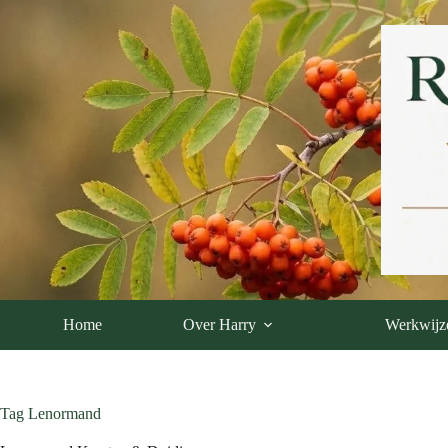
Ga
naar
de
inhoud
Home
Over Harry
Werkwijz
Tag
Lenormand