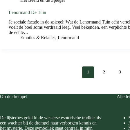
Het Beeld en de Spiegel
Lenormand De Tuin
Je sociale facade in de spiegel: Wat de Lenormand Tuin echt vertelt 
voelt de boel soms verdraaid leeg. Veel bekenden, een verplichte 
de echte…
Emoties & Relaties
,
Lenormand
1
2
3
Op de drempel
Allerle
De lijsterbes geldt in de westerse esoterische traditie als
een wachter bij de drempel naar verborgen kennis en
het mysterie. Deze symboliek staat centraal in mijn