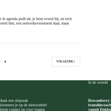
Je agenda puilt uit, je bent overal bij, en toch
borrel hier, een netwerkevenement daar, maar
4
VOLGENDE
i
In de wereld
Maak een afspraak
Rowanberry T
Abonneer je op de nieuwsbrief
transitiecoac
Neem contact op voor vragen
vanuit Dokku