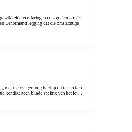
 ingewikkelde verklaringen en signalen om de
n een Lenormand-legging dat die omslachtige
ng, maar je weigert nog hardop uit te spreken
itie kondigt geen blinde speling van het lot…