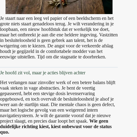
Je staart naar een leeg vel papier of een beeldscherm en het
grote niets staart genadeloos terug. Je wilt verandering in je
loopbaan, een nieuw hoofdstuk dat er werkelijk toe doet,
maar het ontbreekt je aan die ene heldere ingeving. Vastzitten
in besluiteloosheid is geen gebrek aan talent, het is de
weigering om te kiezen. De angst voor de verkeerde afslag
houdt je gegijzeld in de comfortabele modder van het
eeuwige uitstellen. Tijd om die stagnatie te doorbreken.
Je hoofd zit vol, maar je acties blijven achter
Het verlangen naar zinvoller werk of een betere balans blijft
vaak steken in vage abstracties. Je bent de veertig
gepasseerd, hebt een stevige dosis levenservaring
opgebouwd, en toch overvalt de besluiteloosheid je alsof je
weer aan de startlijn staat. Die mentale chaos is geen defect,
maar het logische gevolg van een weigerend intern
navigatiesysteem. Je wilt de garantie vooraf dat je nieuwe
project slaagt, en precies daar loopt het spaak.
Wie geen
duidelijke richting kiest, kiest onbewust voor de status
quo.