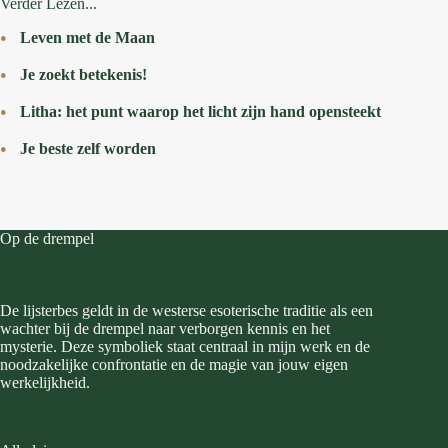
Verder Lezen...
Leven met de Maan
Je zoekt betekenis!
Litha: het punt waarop het licht zijn hand opensteekt
Je beste zelf worden
Op de drempel
De lijsterbes geldt in de westerse esoterische traditie als een
wachter bij de drempel naar verborgen kennis en het
mysterie. Deze symboliek staat centraal in mijn werk en de
noodzakelijke confrontatie en de magie van jouw eigen
werkelijkheid.