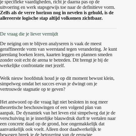
je specifieke vaardigheden, richt je daarna pas op de
uitvoering en werk stapsgewijs toe naar de definitieve vorm.
Zelfs als de verre horizon nog in nevelen is gehuld, is de
allereerste logische stap altijd volkomen zichtbaar.
De vraag die je liever vermijdt
De neiging om te blijven analyseren is vaak de meest
geraffineerde vorm van weerstand tegen verandering. Je kunt
jarenlang boeken lezen, kaarten leggen en plannen smeden
zonder ooit echt de arena te betreden. Dit brengt je bij de
werkelijke confrontatie met jezelf.
Welk nieuw hoofdstuk houd je op dit moment bewust klein,
simpelweg omdat het succes ervan je dwingt om je
vertrouwde stagnatie op te geven?
Het antwoord op die vraag ligt niet besloten in nog meer
theoretische beschouwingen of een volgend plan van
aanpak. De dynamiek van het leven eist simpelweg dat je de
verschuiving in je innerlijke blauwdruk durft te vertalen naar
een concrete daad op de grond, hoe ongemakkelijk dat
aanvankelijk ook voelt. Alleen door daadwerkelijk te
bewegen breek je de betovering van de eeuwige