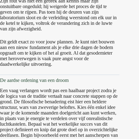
Zijn fout was niet een gebrek aan kennis maar zijn
onstuitbare ongeduld; hij weigerde het proces de tijd te
geven om te rijpen. Pas toen hij de deuren van zijn
laboratorium sloot en de verleiding weerstond om elk uur in
de ketel te kijken, voltrok de verandering zich in de luwte
van zijn afwezigheid.
Dit geldt exact zo voor jouw plannen. Je kunt niet bouwen
aan een nieuw fundament als je elke drie dagen de bodem
opgraaft om te kijken of het al groeit. Al dat gesodemieter
met heroverwegen is vaak pure angst voor de
daadwerkelijke uitvoering.
De aardse ordening van een droom
Een vaag verlangen wordt pas een haalbaar project zodra je
de logica van de traditie vertaalt naar concrete stappen op de
grond. De filosofische benadering eist hier een heldere
structuur, wars van zweverige beloftes. Kies één enkel idee
waar je de komende maanden doelgericht aan kunt werken,
in plaats van je energie te verdelen over vijf onrealistische
luchtkastelen. Bepaal wat het werkelijke succes van dit
project definieert en knip dat grote doel op in overzichtelijke
deelfasen. Begin bijvoorbeeld eerst met het aanscherpen van