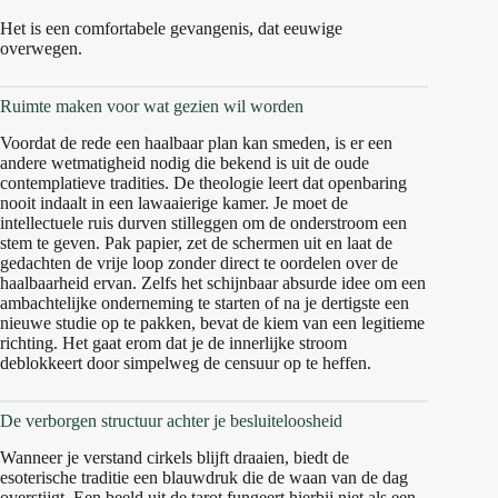
Het is een comfortabele gevangenis, dat eeuwige
overwegen.
Ruimte maken voor wat gezien wil worden
Voordat de rede een haalbaar plan kan smeden, is er een
andere wetmatigheid nodig die bekend is uit de oude
contemplatieve tradities. De theologie leert dat openbaring
nooit indaalt in een lawaaierige kamer. Je moet de
intellectuele ruis durven stilleggen om de onderstroom een
stem te geven. Pak papier, zet de schermen uit en laat de
gedachten de vrije loop zonder direct te oordelen over de
haalbaarheid ervan. Zelfs het schijnbaar absurde idee om een
ambachtelijke onderneming te starten of na je dertigste een
nieuwe studie op te pakken, bevat de kiem van een legitieme
richting. Het gaat erom dat je de innerlijke stroom
deblokkeert door simpelweg de censuur op te heffen.
De verborgen structuur achter je besluiteloosheid
Wanneer je verstand cirkels blijft draaien, biedt de
esoterische traditie een blauwdruk die de waan van de dag
overstijgt. Een beeld uit de tarot fungeert hierbij niet als een