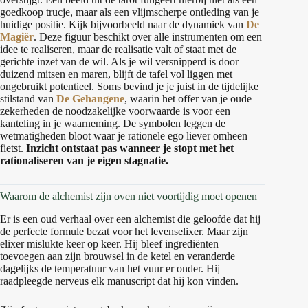
goedkoop trucje, maar als een vlijmscherpe ontleding van je
huidige positie. Kijk bijvoorbeeld naar de dynamiek van
De
Magiër
. Deze figuur beschikt over alle instrumenten om een
idee te realiseren, maar de realisatie valt of staat met de
gerichte inzet van de wil. Als je wil versnipperd is door
duizend mitsen en maren, blijft de tafel vol liggen met
ongebruikt potentieel. Soms bevind je je juist in de tijdelijke
stilstand van
De Gehangene
, waarin het offer van je oude
zekerheden de noodzakelijke voorwaarde is voor een
kanteling in je waarneming. De symbolen leggen de
wetmatigheden bloot waar je rationele ego liever omheen
fietst.
Inzicht ontstaat pas wanneer je stopt met het
rationaliseren van je eigen stagnatie.
Waarom de alchemist zijn oven niet voortijdig moet openen
Er is een oud verhaal over een alchemist die geloofde dat hij
de perfecte formule bezat voor het levenselixer. Maar zijn
elixer mislukte keer op keer. Hij bleef ingrediënten
toevoegen aan zijn brouwsel in de ketel en veranderde
dagelijks de temperatuur van het vuur er onder. Hij
raadpleegde nerveus elk manuscript dat hij kon vinden.